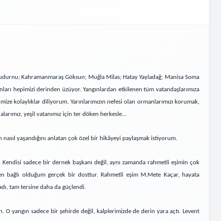
 Mudurnu; Kahramanmaraş Göksun; Muğla Milas; Hatay Yayladağ; Manisa Soma
nları hepimizi derinden üzüyor. Yangınlardan etkilenen tüm vatandaşlarımıza
imize kolaylıklar diliyorum. Yarınlarımızın nefesi olan ormanlarımızı korumak,
rımız, yeşil vatanımız için ter döken herkesle...
 nasıl yaşandığını anlatan çok özel bir hikâyeyi paylaşmak istiyorum.
 Kendisi sadece bir dernek başkanı değil, aynı zamanda rahmetli eşimin çok
ten bağlı olduğum gerçek bir dosttur. Rahmetli eşim M.Mete Kaçar, hayata
dı, tam tersine daha da güçlendi.
 O yangın sadece bir şehirde değil, kalplerimizde de derin yara açtı. Levent