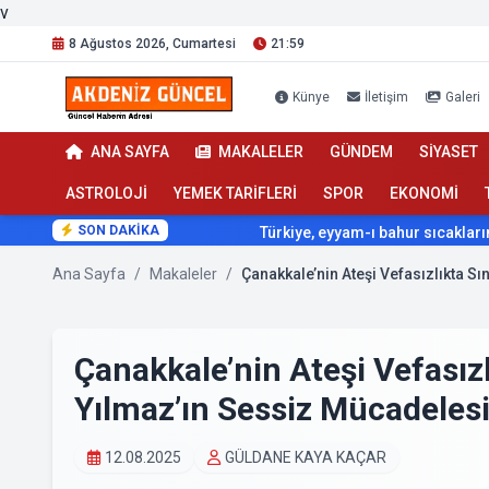
v
8 Ağustos 2026, Cumartesi
21:59
Künye
İletişim
Galeri
ANA SAYFA
MAKALELER
GÜNDEM
SİYASET
ASTROLOJİ
YEMEK TARİFLERİ
SPOR
EKONOMİ
SON DAKİKA
Türkiye, eyyam-ı bahur sıcaklarının etk
Ana Sayfa
/
Makaleler
/
Çanakkale’nin Ateşi Vefasızlıkta S
Çanakkale’nin Ateşi Vefasızl
Yılmaz’ın Sessiz Mücadeles
12.08.2025
GÜLDANE KAYA KAÇAR