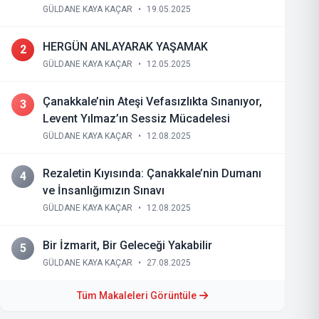
GÜLDANE KAYA KAÇAR
•
19.05.2025
HERGÜN ANLAYARAK YAŞAMAK
2
GÜLDANE KAYA KAÇAR
•
12.05.2025
Çanakkale’nin Ateşi Vefasızlıkta Sınanıyor,
3
Levent Yılmaz’ın Sessiz Mücadelesi
GÜLDANE KAYA KAÇAR
•
12.08.2025
Rezaletin Kıyısında: Çanakkale’nin Dumanı
4
ve İnsanlığımızın Sınavı
GÜLDANE KAYA KAÇAR
•
12.08.2025
Bir İzmarit, Bir Geleceği Yakabilir
5
GÜLDANE KAYA KAÇAR
•
27.08.2025
Tüm Makaleleri Görüntüle