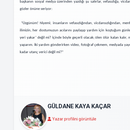
başkanın sosyal medya üzerinden yazdığı şu satırlar, vefasızlığa, vic
gözler önüne seriyor:
“Üzgünüm! Niyemi; insanların vefasızlığından, vicdansızlığından, men
ilimizin, her dostumuzun acılarını paylaşıp yardım için koştuğum gün
yeri yakar’ değil mi? İçinde böyle geçerli olacak; ölen ölür kalan kalı
yaparım. İki yardım gönderirken video, fotoğraf çekmem, medyada yay
kadar utanç verici değil mi?”
GÜLDANE KAYA KAÇAR
Yazar profilini görüntüle