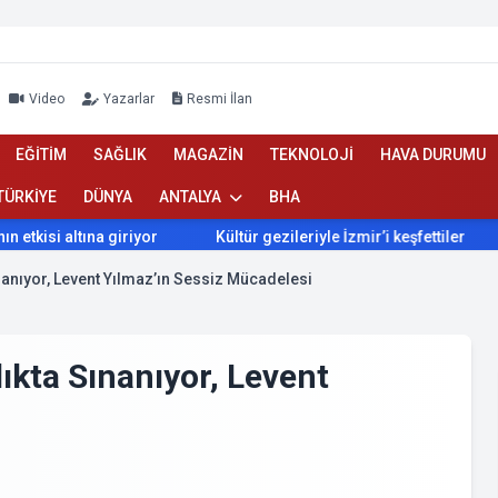
Video
Yazarlar
Resmi İlan
EĞİTİM
SAĞLIK
MAGAZİN
TEKNOLOJİ
HAVA DURUMU
TÜRKİYE
DÜNYA
ANTALYA
BHA
isi altına giriyor
Kültür gezileriyle İzmir’i keşfettiler
İ
ınanıyor, Levent Yılmaz’ın Sessiz Mücadelesi
ıkta Sınanıyor, Levent
i