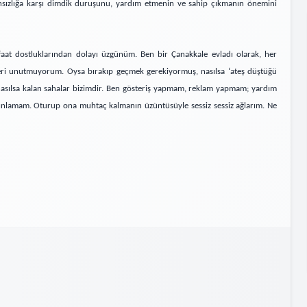
dansızlığa karşı dimdik duruşunu, yardım etmenin ve sahip çıkmanın önemini
faat dostluklarından dolayı üzgünüm. Ben bir Çanakkale evladı olarak, her
leri unutmuyorum. Oysa bırakıp geçmek gerekiyormuş, nasılsa ‘ateş düştüğü
r, nasılsa kalan sahalar bizimdir. Ben gösteriş yapmam, reklam yapmam; yardım
ınlamam. Oturup ona muhtaç kalmanın üzüntüsüyle sessiz sessiz ağlarım. Ne