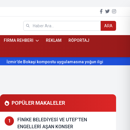
ARA
FİRMA REHBERİ
REKLAM
RÖPORTAJ
zmir’de Bokaşi kompostu uygulamasına yoğun ilgi
Beydağ’ın y
POPÜLER MAKALELER
FİNİKE BELEDİYESİ VE UTEF'TEN
1
ENGELLERİ AŞAN KONSER