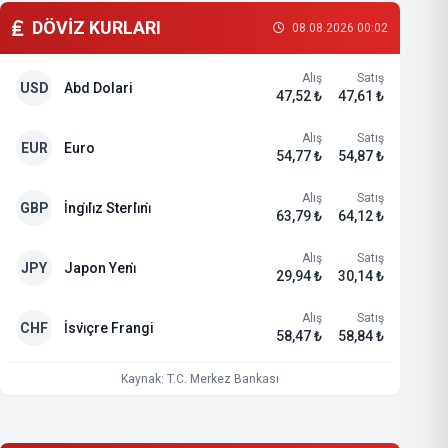
DÖVİZ KURLARI
08.08.2026 00:02
Alış
Satış
USD
Abd Dolari
47,52 ₺
47,61 ₺
Alış
Satış
EUR
Euro
54,77 ₺
54,87 ₺
Alış
Satış
GBP
İngi̇li̇z Sterli̇ni̇
63,79 ₺
64,12 ₺
Alış
Satış
JPY
Japon Yeni̇
29,94 ₺
30,14 ₺
Alış
Satış
CHF
İsvi̇çre Frangi
58,47 ₺
58,84 ₺
Kaynak: T.C. Merkez Bankası