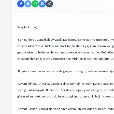
Sevgili okurlar,
Son günlerde Çanakkale Ayvacık, Dardanos, Ezine; Edirne Enez; Bolu
ve Şehzadeler’de ve Türkiye'nin dört bir tarafında yaşanan orman yangı
geçmiş olsun dileklerimi iletiyor, mücadele eden kurumlar ile gönüllüler
en küçük ihmale bile izin vermemek hepimizin ortak sorumluluğudur. Duala
Bugün sizlere, bu zor zamanlarda gerçek dostluğun, vefanın ve insanlığın
Levent Yılmaz… Antalya Çanakkaleliler Derneği Yönetim Kurulu Başkanı.
sevdiği, arkadaşıydı. Benim de “kardeşim, ağabeyim” dediğim, yürek
gözlerini yumduktan sonra da Levent başkanla aramızdaki bağ hiç kopma
Levent Başkan, Çanakkale yangınının acısını en derinden hissedenlerden.