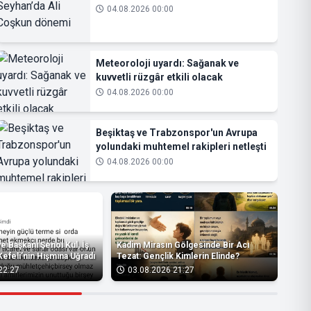
04.08.2026 00:00
Meteoroloji uyardı: Sağanak ve
kuvvetli rüzgâr etkili olacak
04.08.2026 00:00
Beşiktaş ve Trabzonspor'un Avrupa
yolundaki muhtemel rakipleri netleşti
04.08.2026 00:00
 Başkanı Şenol Kul, İş
Kadim Mirasın Gölgesinde Bir Acı
Kefeli’nin Hışmına Uğradı
Tezat: Gençlik Kimlerin Elinde?
22:27
03.08.2026 21:27