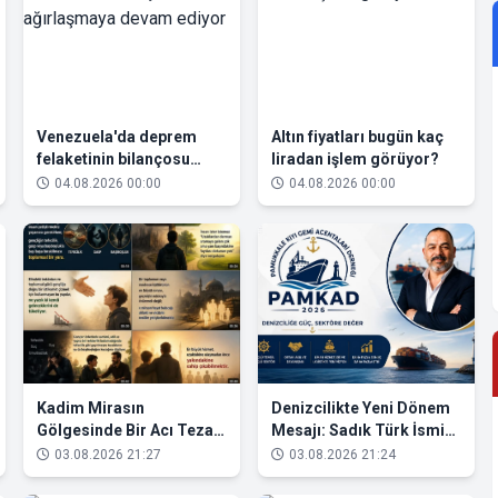
Venezuela'da deprem
Altın fiyatları bugün kaç
felaketinin bilançosu
liradan işlem görüyor?
ağırlaşmaya devam
04.08.2026 00:00
04.08.2026 00:00
ediyor
Kadim Mirasın
Denizcilikte Yeni Dönem
Gölgesinde Bir Acı Tezat:
Mesajı: Sadık Türk İsmi
Gençlik Kimlerin Elinde?
Sektörde Daha Güçlü
03.08.2026 21:27
03.08.2026 21:24
Konuşuluyor