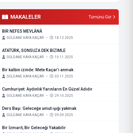
MAKALELER
Tümünü Gör
BİR NEFES MEVLÂNÂ
GÜLDANE KAYA KAÇAR
•
18.12.2025
ATATÜRK, SONSUZA DEK BİZİMLE
GÜLDANE KAYA KAÇAR
•
10.11.2025
Bir kalbin izinde: Mete Kaçar’ı anmak
GÜLDANE KAYA KAÇAR
•
03.11.2025
Cumhuriyet: Aydınlık Yarınların En Güzel Adıdır
GÜLDANE KAYA KAÇAR
•
29.10.2025
Ders Başı: Geleceğe umut ışığı yakmak
GÜLDANE KAYA KAÇAR
•
09.09.2025
Bir İzmarit, Bir Geleceği Yakabilir