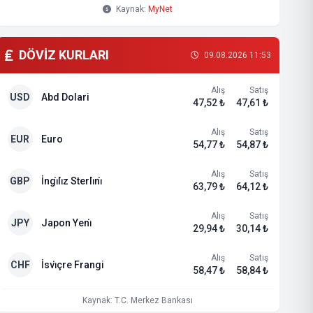
Kaynak:
MyNet
DÖVİZ KURLARI
09.08.2026 11:53
Alış
Satış
USD
Abd Dolari
47,52 ₺
47,61 ₺
Alış
Satış
EUR
Euro
54,77 ₺
54,87 ₺
Alış
Satış
GBP
İngi̇li̇z Sterli̇ni̇
63,79 ₺
64,12 ₺
Alış
Satış
JPY
Japon Yeni̇
29,94 ₺
30,14 ₺
Alış
Satış
CHF
İsvi̇çre Frangi
58,47 ₺
58,84 ₺
Kaynak: T.C. Merkez Bankası