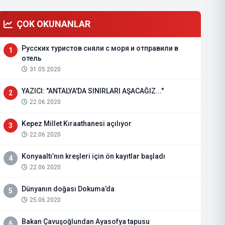
ÇOK OKUNANLAR
Русских туристов сняли с моря и отправили в
1
отель
31.05.2020
YAZICI: "ANTALYA'DA SINIRLARI AŞACAĞIZ..."
2
22.06.2020
rüs"
Kepez Millet Kıraathanesi açılıyor
3
22.06.2020
Konyaaltı’nın kreşleri için ön kayıtlar başladı
4
22.06.2020
Dünyanın doğası Dokuma’da
5
25.06.2020
Bakan Çavuşoğlundan Ayasofya tapusu
6