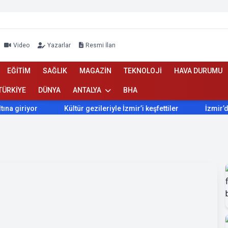
Video
Yazarlar
Resmi İlan
EĞİTİM
SAĞLIK
MAGAZİN
TEKNOLOJİ
HAVA DURUMU
TÜRKİYE
DÜNYA
ANTALYA
BHA
Kültür gezileriyle İzmir’i keşfettiler
İzmir’de Bokaşi kom
 Haber | 07 Haber, Antalya Haberleri | Son Dakika Antalya | Antal