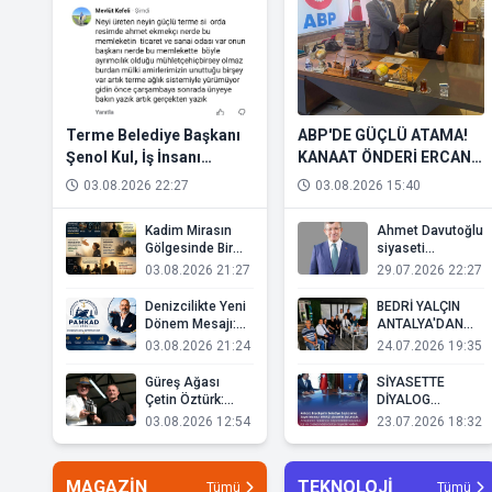
Terme Belediye Başkanı
ABP'DE GÜÇLÜ ATAMA!
Şenol Kul, İş İnsanı
KANAAT ÖNDERİ ERCAN
Mevlüt Kefeli’nin Hışmına
SELÇUKOĞLU, TÜM
03.08.2026 22:27
03.08.2026 15:40
Uğradı
BÖLGELERDEN SORUMLU
GENEL BAŞKAN
Kadim Mirasın
Ahmet Davutoğlu
YARDIMCISI OLDU
Gölgesinde Bir
siyaseti
Acı Tezat:
bıraktığını
03.08.2026 21:27
29.07.2026 22:27
Gençlik Kimlerin
açıkladı: Gelecek
Elinde?
Partisi’ni feshetti
Denizcilikte Yeni
BEDRİ YALÇIN
Dönem Mesajı:
ANTALYA'DAN
Sadık Türk İsmi
GÜÇLÜ MESAJ
03.08.2026 21:24
24.07.2026 19:35
Sektörde Daha
VERDİ!
Güçlü
Güreş Ağası
SİYASETTE
Konuşuluyor
Çetin Öztürk:
DİYALOG
"Oğuzlu Yağlı
MESAJI: BEDRİ
03.08.2026 12:54
23.07.2026 18:32
Güreşleri
YALÇIN'DAN
Terme'nin Ortak
MANSUR
Değeridir"
YAVAŞ'A
MAGAZİN
TEKNOLOJİ
Tümü
ANLAMLI
Tümü