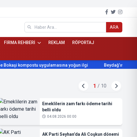
ARA
FİRMA REHBERİ
REKLAM
RÖPORTAJ
postu uygulamasına yoğun ilgi
Beydağ’ın yıllardır beklediği y
ya Haber | 07haber.com -
1
/
10
Emeklilerin zam farkı ödeme tarihi
belli oldu
04.08.2026 00:00
AK Parti Seyhan’da Ali Coşkun dönemi