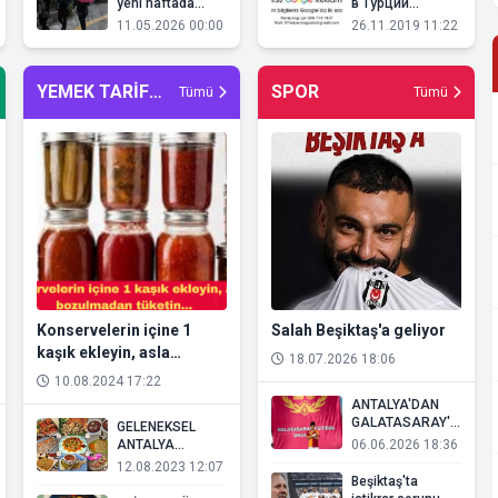
yeni haftada
в Турции
sağanak alarmı
КУПИТЬ
11.05.2026 00:00
26.11.2019 11:22
Недвижимость
в Сиде Аренда
квартир в
YEMEK TARİFLERİ
SPOR
Tümü
Турции
Tümü
Konservelerin içine 1
Salah Beşiktaş'a geliyor
kaşık ekleyin, asla
18.07.2026 18:06
bozulmadan tüketin...
10.08.2024 17:22
ANTALYA'DAN
GALATASARAY'A
GELENEKSEL
UZANAN YILDIZ:
ANTALYA
06.06.2026 18:36
NECO GÖZ
MUTFAĞI
12.08.2023 12:07
DOLDURUYOR!
Beşiktaş'ta