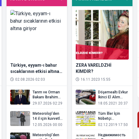
Türkiye, eyyam-ı bahur
ZERA VARELDZHİ
sıcaklarının etkisi altına
KİMDİR?
giriyor
02.08.2026 02:03
16.11.2023 15:55
Tarım ve Orman
Döşemealtı Evkur
Bakanı İbrahim
İkinci El Alım
Yumaklı'dan
Satım
29.07.2026 02:29
18.05.2021 20:37
"rüzgar ve fırtına"
uyarısı
Meteoroloji’den
Tüm İller İçin
14 il için kuvvetli
Nöbetçi
yağış alarmı
Eczaneler
12.05.2026 00:00
02.12.2019 17:50
(Sürekli Güncel)
Meteoroloji’den
Недвижимость