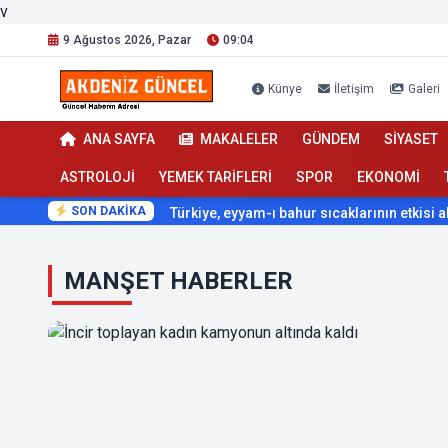
v
9 Ağustos 2026, Pazar
09:04
Künye
İletişim
Galeri
ANA SAYFA
MAKALELER
GÜNDEM
SİYASET
ASTROLOJİ
YEMEK TARİFLERİ
SPOR
EKONOMİ
SON DAKİKA
Türkiye, eyyam-ı bahur sıcaklarının etkisi altına giriyor
Antalya Haberleri | akdenizguncel.com | Antalya Güvenilir
MANŞET HABERLER