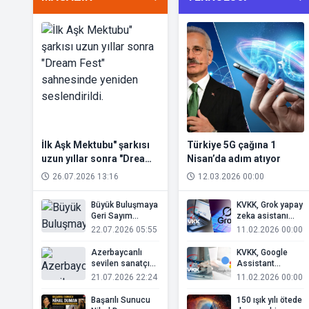
ZİYARET
İlk Aşk Mektubu" şarkısı
Türkiye 5G çağına 1
uzun yıllar sonra "Dream
Nisan’da adım atıyor
Fest" sahnesinde yeniden
26.07.2026 13:16
12.03.2026 00:00
seslendirildi.
Büyük Buluşmaya
KVKK, Grok yapay
Geri Sayım
zeka asistanı
Başladı!
hakkında re’sen
22.07.2026 05:55
11.02.2026 00:00
inceleme başlattı
Azerbaycanlı
KVKK, Google
sevilen sanatçı
Assistant
Leyla Rahimova
hakkında re’sen
21.07.2026 22:24
11.02.2026 00:00
yeni yaşını müzik
inceleme başlattı
projesiyle kutladı
Başarılı Sunucu
150 ışık yılı ötede