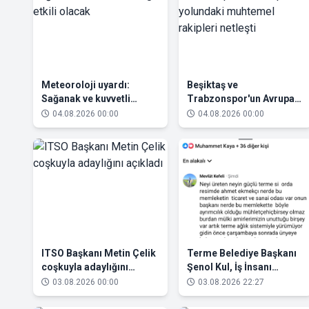
Meteoroloji uyardı:
Beşiktaş ve
Sağanak ve kuvvetli
Trabzonspor'un Avrupa
rüzgâr etkili olacak
yolundaki muhtemel
04.08.2026 00:00
04.08.2026 00:00
rakipleri netleşti
ITSO Başkanı Metin Çelik
Terme Belediye Başkanı
coşkuyla adaylığını
Şenol Kul, İş İnsanı
açıkladı
Mevlüt Kefeli’nin Hışmına
03.08.2026 00:00
03.08.2026 22:27
Uğradı