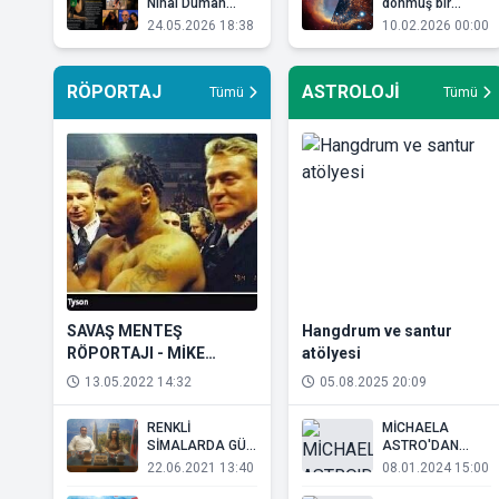
Nihal Duman
donmuş bir
Sinema ve Müzik
Dünya benzeri
24.05.2026 18:38
10.02.2026 00:00
Projeleriyle
gezegen
Gündemde
keşfedildi
RÖPORTAJ
ASTROLOJİ
Tümü
Tümü
SAVAŞ MENTEŞ
Hangdrum ve santur
RÖPORTAJI - MİKE
atölyesi
TYSON ÖZEL
13.05.2022 14:32
05.08.2025 20:09
RENKLİ
MİCHAELA
SİMALARDA GÜL
ASTRO'DAN
GÜLTEKİN'İN
2024'TE İLK
22.06.2021 13:40
08.01.2024 15:00
KONUĞU NİYAZİ
UYARI