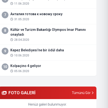
11.06.2020
Анталия готова к новому сроку
7
31.05.2020
Kültür ve Turizm Bakanlığı Olympos İmar Planını
8
onayladı
28.04.2020
Kepez Belediyesi’ne bir ödül daha
9
10.06.2020
Kolpaçino 4 geliyor
10
05.06.2020
FOTO GALERİ
Tümünü Gör
Henüz galeri bulunmuyor.