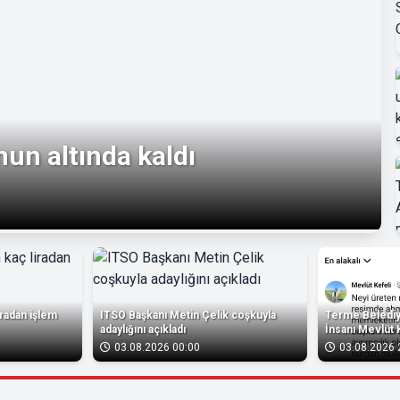
un altında kaldı
liradan işlem
ITSO Başkanı Metin Çelik coşkuyla
Terme Belediye
adaylığını açıkladı
İnsanı Mevlüt 
03.08.2026 00:00
03.08.2026 