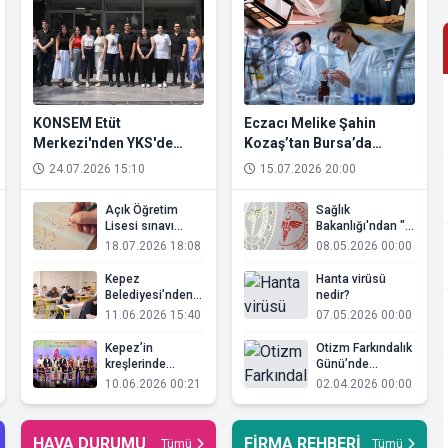
KONSEM Etüt
Eczacı Melike Şahin
Merkezi'nden YKS'de
Kozaş’tan Bursa’da
yüzde 90 başarı
Hayati Uyarı: "Kozmetikte
24.07.2026 15:10
15.07.2026 20:00
Bilimsel Yaklaşım Şart!"
Açık Öğretim
Sağlık
Lisesi sınavı
Bakanlığı'ndan "hantavi
bugünkü
vakalarına ilişkin
18.07.2026 18:08
08.05.2026 00:00
oturumları sona
açıklama
erdi
Kepez
Hanta virüsü
Belediyesi’nden
nedir?
YKS adaylarına
11.06.2026 15:40
07.05.2026 00:00
tam destek
Kepez’in
Otizm Farkındalık
kreşlerinde
Günü’nde
mezuniyet
Kars’karsta
10.06.2026 00:21
02.04.2026 00:00
sevinci
anlamlı gezi
programı
HAVA DURUMU
FİRMA REHBERİ
Tümü
Tümü