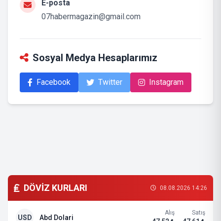
E-posta
07habermagazin@gmail.com
Sosyal Medya Hesaplarımız
Facebook
Twitter
Instagram
DÖVİZ KURLARI
08.08.2026 14:26
Alış
Satış
USD
Abd Dolari