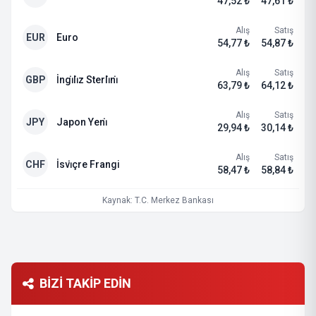
47,52 ₺
47,61 ₺
Alış
Satış
EUR
Euro
54,77 ₺
54,87 ₺
Alış
Satış
GBP
İngi̇li̇z Sterli̇ni̇
63,79 ₺
64,12 ₺
Alış
Satış
JPY
Japon Yeni̇
29,94 ₺
30,14 ₺
Alış
Satış
CHF
İsvi̇çre Frangi
58,47 ₺
58,84 ₺
Kaynak: T.C. Merkez Bankası
BİZİ TAKİP EDİN