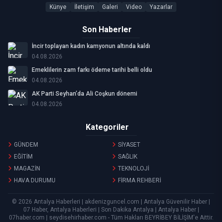
Künye
İletişim
Galeri
Video
Yazarlar
Son Haberler
İncir toplayan kadın kamyonun altında kaldı
04.08.2026
Emeklilerin zam farkı ödeme tarihi belli oldu
04.08.2026
AK Parti Seyhan’da Ali Coşkun dönemi
04.08.2026
Kategoriler
GÜNDEM
SİYASET
EĞİTİM
SAĞLIK
MAGAZİN
TEKNOLOJİ
HAVA DURUMU
FİRMA REHBERİ
© 2026 Antalya Haberleri | akdenizguncel.com | Antalya Güvenilir Haber |
07 Haber, Antalya Haberleri | Son Dakika Antalya | Antalya Haber |
07haber.com | seydisehirhaber.com - Tüm Hakları
BEYRİBEY BİLİŞİM
'e Aittir.