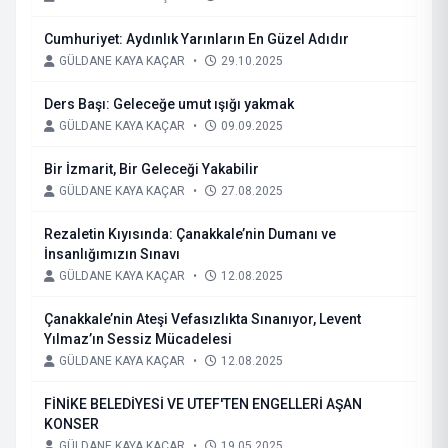
Cumhuriyet: Aydınlık Yarınların En Güzel Adıdır
GÜLDANE KAYA KAÇAR
•
29.10.2025
Ders Başı: Geleceğe umut ışığı yakmak
GÜLDANE KAYA KAÇAR
•
09.09.2025
Bir İzmarit, Bir Geleceği Yakabilir
GÜLDANE KAYA KAÇAR
•
27.08.2025
Rezaletin Kıyısında: Çanakkale’nin Dumanı ve
İnsanlığımızın Sınavı
GÜLDANE KAYA KAÇAR
•
12.08.2025
Çanakkale’nin Ateşi Vefasızlıkta Sınanıyor, Levent
Yılmaz’ın Sessiz Mücadelesi
GÜLDANE KAYA KAÇAR
•
12.08.2025
FİNİKE BELEDİYESİ VE UTEF'TEN ENGELLERİ AŞAN
KONSER
GÜLDANE KAYA KAÇAR
•
19.05.2025