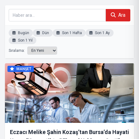
Ara
Bugün
Dün
Son 1 Hafta
Son 1 Ay
Son 1 Yıl
Sıralama:
MANŞET
Eczacı Melike Şahin Kozaş’tan Bursa’da Hayati