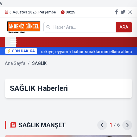
v
6 Ağustos 2026, Perşembe
08:25
ARA
SON DAKİKA
Türkiye, eyyam-ı bahur sıcaklarının etkisi altına giri
Ana Sayfa
/
SAĞLIK
SAĞLIK Haberleri
SAĞLIK MANŞET
2
/
6