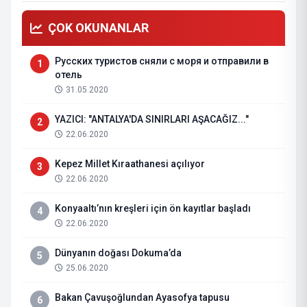
ÇOK OKUNANLAR
Русских туристов сняли с моря и отправили в
1
отель
31.05.2020
YAZICI: "ANTALYA'DA SINIRLARI AŞACAĞIZ..."
2
22.06.2020
Kepez Millet Kıraathanesi açılıyor
3
22.06.2020
Konyaaltı’nın kreşleri için ön kayıtlar başladı
4
22.06.2020
Dünyanın doğası Dokuma’da
5
25.06.2020
Bakan Çavuşoğlundan Ayasofya tapusu
6