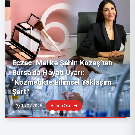
Sağlık
Bakanlığı'ndan "hantavirüs"
vakalarına ilişkin açıklama
08.05.2026
Haberi Oku