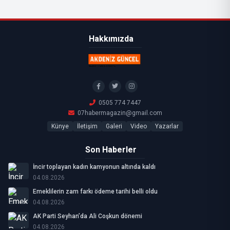
Hakkımızda
0505 774 7447
07habermagazin@gmail.com
Künye
İletişim
Galeri
Video
Yazarlar
Son Haberler
İncir toplayan kadın kamyonun altında kaldı
04.08.2026
Emeklilerin zam farkı ödeme tarihi belli oldu
04.08.2026
AK Parti Seyhan’da Ali Coşkun dönemi
04.08.2026