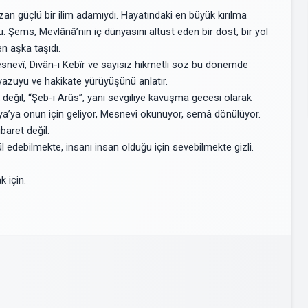
zan güçlü bir ilim adamıydı. Hayatındaki en büyük kırılma
u. Şems, Mevlânâ’nın iç dünyasını altüst eden bir dost, bir yol
en aşka taşıdı.
Mesnevî, Divân-ı Kebîr ve sayısız hikmetli söz bu dönemde
tevazuyu ve hakikate yürüyüşünü anlatır.
 değil, “Şeb-i Arûs”, yani sevgiliye kavuşma gecesi olarak
ya’ya onun için geliyor, Mesnevî okunuyor, semâ dönülüyor.
baret değil.
edebilmekte, insanı insan olduğu için sevebilmekte gizli.
 için.