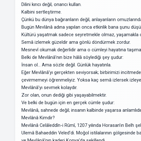
Dilini kırıcı değil, onarıcı kullan.
Kalbini sertleştirme.
Çünkü bu dünya bağıranların değil, anlayanların omuzlarında
Bugün Mevlânâ adına yapılan onca etkinlik bana şunu düşü
Kültürü yaşatmak sadece seyretmekle olmaz, yaşamakla o
Semâ izlemek güzeldir ama gönlü döndürmek zordur.
Mesnevî okumak değerlidir ama o cümleyi hayatına taşımak
Belki de Mevlânâ’nın bize hâlâ söylediği şey şudur:
İnsan ol… Ama sözle değil. Günlük hayatınla.
Eğer Mevlânâ’yı gerçekten seviyorsak; birbirimizi incitmed
çevirmemeyi öğrenmeliyiz. Yoksa kaç semâ izlersek izleyel
Mevlânâ’yı sevmek kolaydır.
Zor olan, onun dediği gibi yaşayabilmektir.
Ve belki de bugün için en gerçek cümle şudur:
Mevlânâ, sahnede değil; insanın kalbinde yaşarsa anlamlıdır
Mevlânâ Kimdir?
Mevlânâ Celâleddîn-i Rûmî, 1207 yılında Horasan’ın Belh ş
Ulemâ Bahaeddin Veled’di. Moğol istilalarının gölgesinde ba
ve Mevlânâ’nın kaderi Konya’da şekillendi.