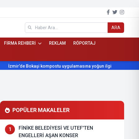
ARA
FİRMA REHBERİ
REKLAM
RÖPORTAJ
r’de Bokaşi kompostu uygulamasına yoğun ilgi
Beydağ’ın yıll
POPÜLER MAKALELER
FİNİKE BELEDİYESİ VE UTEF'TEN
1
ENGELLERİ AŞAN KONSER