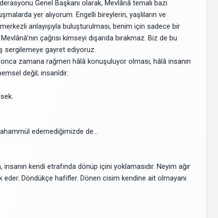
Federasyonu Genel Başkanı olarak, Mevlânâ temalı bazı
şmalarda yer alıyorum. Engelli bireylerin, yaşlıların ve
merkezli anlayışıyla buluşturulması, benim için sadece bir
. Mevlânâ’nın çağrısı kimseyi dışarıda bırakmaz. Biz de bu
ruş sergilemeye gayret ediyoruz.
eçen onca zamana rağmen hâlâ konuşuluyor olması, hâlâ insanın
msel değil; insanîdir.
lsek.
a tahammül edemediğimizde de…
â, insanın kendi etrafında dönüp içini yoklamasıdır. Neyim ağır
rk eder. Döndükçe hafifler. Dönen cisim kendine ait olmayanı