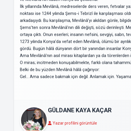
İlk yıllarında Mevlânâ, medreselerde ders veren, fetvalar ya
noktası ise 1244 yılında Şems-i Tebrizî ile karşılaşması old
arkadaşıydı. Bu karşılaşma, Mevlânâ’yı akıldan gönle, bilgid
Şems’ten sonra Mevlânâ’nın dili değişti, sözü derinleşti. 
ortaya çıktı. Onun eserleri; insanın nefsini, sevgiyi, sabrı, 
1273 yılında Konya’da vefat eden Mevlânâ, ölümü bir ayrılık
gördü. Bugün hâlâ dünyanın dört bir yanından insanlar Kon
Ama Mevlânâ’nın asıl mirası kitaplardan ya da törenlerden i
O miras; incitmeden konuşabilmekte, farklı olana tahammül 
Belki de bu yüzden Mevlânâ hâlâ çağırıyor:
Gel… Ama sadece bakmak için değil. Anlamak için. Yaşamak
GÜLDANE KAYA KAÇAR
Yazar profilini görüntüle