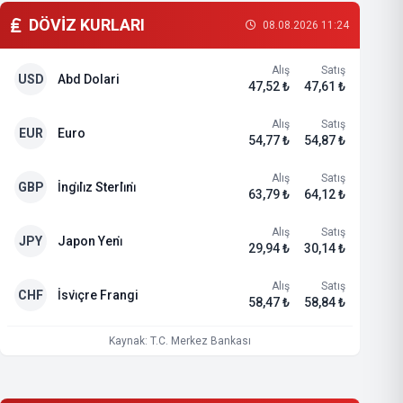
DÖVİZ KURLARI
08.08.2026 11:24
Alış
Satış
USD
Abd Dolari
47,52 ₺
47,61 ₺
Alış
Satış
EUR
Euro
54,77 ₺
54,87 ₺
Alış
Satış
GBP
İngi̇li̇z Sterli̇ni̇
63,79 ₺
64,12 ₺
Alış
Satış
JPY
Japon Yeni̇
29,94 ₺
30,14 ₺
Alış
Satış
CHF
İsvi̇çre Frangi
58,47 ₺
58,84 ₺
Kaynak: T.C. Merkez Bankası