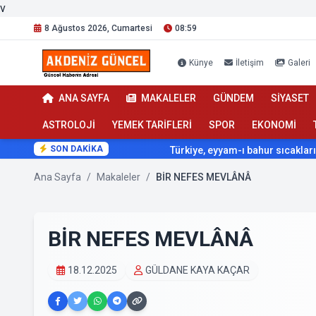
v
8 Ağustos 2026, Cumartesi
08:59
Künye
İletişim
Galeri
ANA SAYFA
MAKALELER
GÜNDEM
SİYASET
ASTROLOJİ
YEMEK TARİFLERİ
SPOR
EKONOMİ
SON DAKİKA
Türkiye, eyyam-ı bahur sıcaklarının etkisi
Ana Sayfa
/
Makaleler
/
BİR NEFES MEVLÂNÂ
BİR NEFES MEVLÂNÂ
18.12.2025
GÜLDANE KAYA KAÇAR