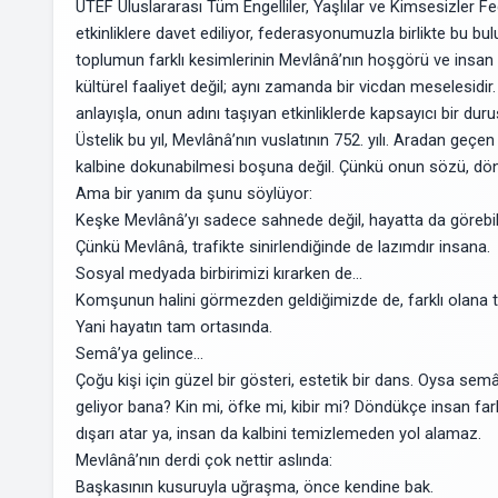
UTEF Uluslararası Tüm Engelliler, Yaşlılar ve Kimsesizler 
etkinliklere davet ediliyor, federasyonumuzla birlikte bu bulu
toplumun farklı kesimlerinin Mevlânâ’nın hoşgörü ve insan 
kültürel faaliyet değil; aynı zamanda bir vicdan meselesidir
anlayışla, onun adını taşıyan etkinliklerde kapsayıcı bir du
Üstelik bu yıl, Mevlânâ’nın vuslatının 752. yılı. Aradan g
kalbine dokunabilmesi boşuna değil. Çünkü onun sözü, döne
Ama bir yanım da şunu söylüyor:
Keşke Mevlânâ’yı sadece sahnede değil, hayatta da görebi
Çünkü Mevlânâ, trafikte sinirlendiğinde de lazımdır insana.
Sosyal medyada birbirimizi kırarken de…
Komşunun halini görmezden geldiğimizde de, farklı olan
Yani hayatın tam ortasında.
Semâ’ya gelince…
Çoğu kişi için güzel bir gösteri, estetik bir dans. Oysa sem
geliyor bana? Kin mi, öfke mi, kibir mi? Döndükçe insan fa
dışarı atar ya, insan da kalbini temizlemeden yol alamaz.
Mevlânâ’nın derdi çok nettir aslında:
Başkasının kusuruyla uğraşma, önce kendine bak.