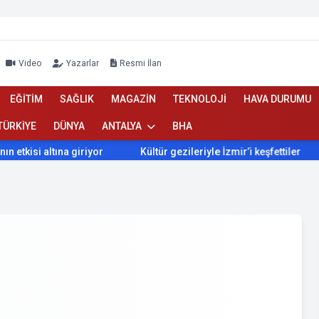
Video
Yazarlar
Resmi İlan
EĞİTİM
SAĞLIK
MAGAZİN
TEKNOLOJİ
HAVA DURUMU
TÜRKİYE
DÜNYA
ANTALYA
BHA
 altına giriyor
Kültür gezileriyle İzmir’i keşfettiler
İzmi