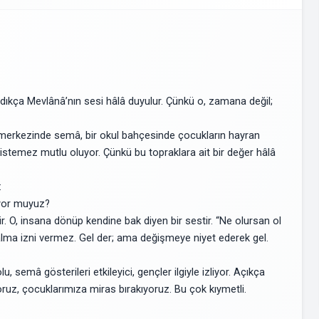
ldıkça Mevlânâ’nın sesi hâlâ duyulur. Çünkü o, zamana değil;
r merkezinde semâ, bir okul bahçesinde çocukların hayran
 istemez mutlu oluyor. Çünkü bu topraklara ait bir değer hâlâ
:
ıyor muyuz?
ir. O, insana dönüp kendine bak diyen bir sestir. “Ne olursan ol
alma izni vermez. Gel der; ama değişmeye niyet ederek gel.
 semâ gösterileri etkileyici, gençler ilgiyle izliyor. Açıkça
oruz, çocuklarımıza miras bırakıyoruz. Bu çok kıymetli.