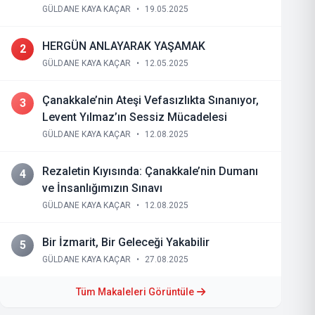
GÜLDANE KAYA KAÇAR
•
19.05.2025
HERGÜN ANLAYARAK YAŞAMAK
2
GÜLDANE KAYA KAÇAR
•
12.05.2025
Çanakkale’nin Ateşi Vefasızlıkta Sınanıyor,
3
Levent Yılmaz’ın Sessiz Mücadelesi
GÜLDANE KAYA KAÇAR
•
12.08.2025
Rezaletin Kıyısında: Çanakkale’nin Dumanı
4
ve İnsanlığımızın Sınavı
GÜLDANE KAYA KAÇAR
•
12.08.2025
Bir İzmarit, Bir Geleceği Yakabilir
5
GÜLDANE KAYA KAÇAR
•
27.08.2025
Tüm Makaleleri Görüntüle