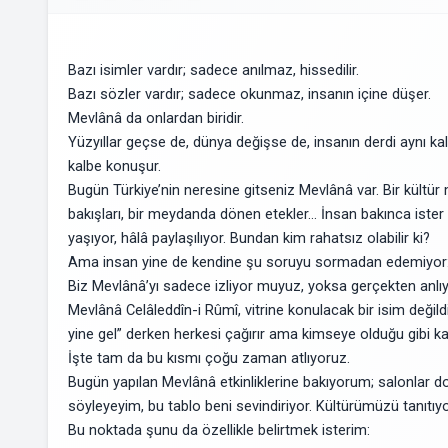
Bazı isimler vardır; sadece anılmaz, hissedilir.
Bazı s
özler vardır; sadece okunmaz, insanın içine düşer.
Mevlânâ da onlardan biridir.
Yüzyıllar geçse de, dünya değişse de, insanın derdi aynı ka
kalbe konuşur.
Bugün Türkiye’nin neresine gitseniz Mevlânâ var. Bir kültü
bakışları, bir meydanda dönen etekler… İnsan bakınca ister
yaşıyor, hâlâ paylaşılıyor. Bundan kim rahatsız olabilir ki?
Ama insan yine de kendine şu soruyu sormadan edemiyor
Biz Mevlânâ’yı sadece izliyor muyuz, yoksa gerçekten anl
Mevlânâ Celâleddîn-i Rûmî, vitrine konulacak bir isim değild
yine gel” derken herkesi çağırır ama kimseye olduğu gibi k
İşte tam da bu kısmı çoğu zaman atlıyoruz.
Bugün yapılan Mevlânâ etkinliklerine bakıyorum; salonlar dolu,
söyleyeyim, bu tablo beni sevindiriyor. Kültürümüzü tanıtıy
Bu noktada şunu da özellikle belirtmek isterim: