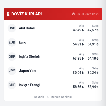
DÖVİZ KURLARI
06.08.2026 05:23
Alış
Satış
USD
Abd Dolari
47,49 ₺
47,57 ₺
Alış
Satış
EUR
Euro
54,81 ₺
54,91 ₺
Alış
Satış
GBP
İngi̇li̇z Sterli̇ni̇
63,85 ₺
64,18 ₺
Alış
Satış
JPY
Japon Yeni̇
30,04 ₺
30,24 ₺
Alış
Satış
CHF
İsvi̇çre Frangi
58,56 ₺
58,94 ₺
Kaynak: T.C. Merkez Bankası