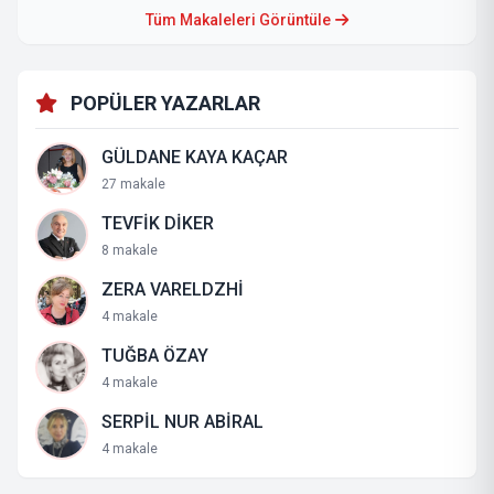
Tüm Makaleleri Görüntüle
POPÜLER YAZARLAR
GÜLDANE KAYA KAÇAR
27 makale
TEVFİK DİKER
8 makale
ZERA VARELDZHİ
4 makale
TUĞBA ÖZAY
4 makale
SERPİL NUR ABİRAL
4 makale