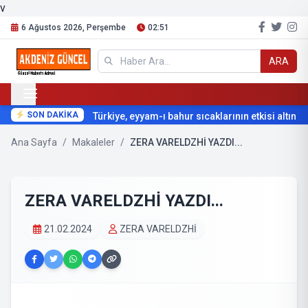
v
6 Ağustos 2026, Perşembe
02:51
ARA
SON DAKİKA
Türkiye, eyyam-ı bahur sıcaklarının etkisi altına gi
Ana Sayfa
/
Makaleler
/
ZERA VARELDZHİ YAZDI...
ZERA VARELDZHİ YAZDI...
21.02.2024
ZERA VARELDZHİ