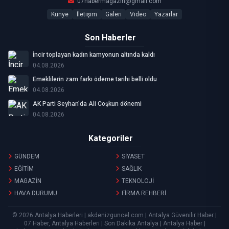
07habermagazin@gmail.com
Künye
İletişim
Galeri
Video
Yazarlar
Son Haberler
İncir toplayan kadın kamyonun altında kaldı
04.08.2026
Emeklilerin zam farkı ödeme tarihi belli oldu
04.08.2026
AK Parti Seyhan’da Ali Coşkun dönemi
04.08.2026
Kategoriler
GÜNDEM
SİYASET
EĞİTİM
SAĞLIK
MAGAZİN
TEKNOLOJİ
HAVA DURUMU
FİRMA REHBERİ
© 2026 Antalya Haberleri | akdenizguncel.com | Antalya Güvenilir Haber |
07 Haber, Antalya Haberleri | Son Dakika Antalya | Antalya Haber |