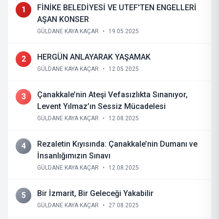
FİNİKE BELEDİYESİ VE UTEF'TEN ENGELLERİ
1
AŞAN KONSER
GÜLDANE KAYA KAÇAR
•
19.05.2025
HERGÜN ANLAYARAK YAŞAMAK
2
GÜLDANE KAYA KAÇAR
•
12.05.2025
Çanakkale’nin Ateşi Vefasızlıkta Sınanıyor,
3
Levent Yılmaz’ın Sessiz Mücadelesi
GÜLDANE KAYA KAÇAR
•
12.08.2025
Rezaletin Kıyısında: Çanakkale’nin Dumanı ve
4
İnsanlığımızın Sınavı
GÜLDANE KAYA KAÇAR
•
12.08.2025
Bir İzmarit, Bir Geleceği Yakabilir
5
GÜLDANE KAYA KAÇAR
•
27.08.2025