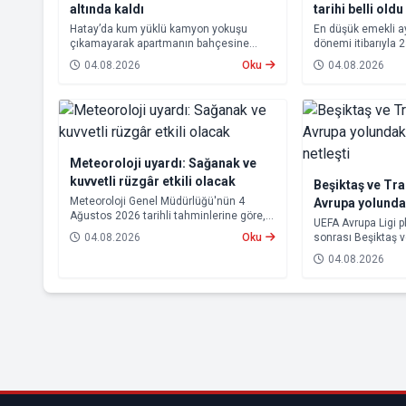
altında kaldı
tarihi belli oldu
Hatay’da kum yüklü kamyon yokuşu
En düşük emekli 
çıkamayarak apartmanın bahçesine
dönemi itibarıyla 
devrildi. Kazada kamyonun altında kalan
yükseltilmesi ka
04.08.2026
Oku
04.08.2026
10 çocuk annesi 65 yaşındaki kadın
farkları 7 Ağustos
hayatını kaybetti.
hesaplara yatırıla
Meteoroloji uyardı: Sağanak ve
kuvvetli rüzgâr etkili olacak
Beşiktaş ve Tr
Meteoroloji Genel Müdürlüğü'nün 4
Avrupa yolund
Ağustos 2026 tarihli tahminlerine göre,
rakipleri netleş
UEFA Avrupa Ligi p
yurdun kuzey kesimleri ile Akdeniz'in iç
04.08.2026
Oku
sonrası Beşiktaş 
bölgelerinde yer yer sağanak ve gök
rakipleri belli old
gürültülü sağanak yağış bekleniyor.
04.08.2026
yoluna devam ede
Trabzonspor, grup
için kritik eşleşme
gelecek.