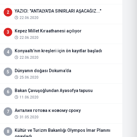
YAZICI: "ANTALYA'DA SINIRLARI AŞACAĞIZ..."
2
22.06.2020
Kepez Millet Kıraathanesi açılıyor
3
22.06.2020
Konyaaltı’nın kreşleri için ön kayıtlar başladı
4
22.06.2020
Dünyanın doğası Dokuma’da
5
25.06.2020
Bakan Çavuşoğlundan Ayasofya tapusu
6
11.06.2020
Анталия готова к новому сроку
7
31.05.2020
Kültür ve Turizm Bakanlığı Olympos İmar Planını
8
onayladı