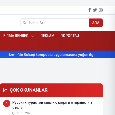
ARA
FİRMA REHBERİ
REKLAM
RÖPORTAJ
İzmir’de Bokaşi kompostu uygulamasına yoğun ilgi
Beydağ’ın
ÇOK OKUNANLAR
Русских туристов сняли с моря и отправили в
1
отель
31.05.2020