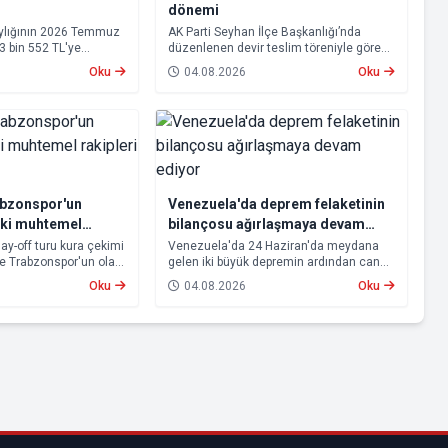
dönemi
aylığının 2026 Temmuz
AK Parti Seyhan İlçe Başkanlığı’nda
23 bin 552 TL'ye
düzenlenen devir teslim töreniyle görevi
psamında oluşan maaş
devralan Ali Coşkun resmen görevine
Oku
04.08.2026
Oku
 2026 tarihinde
başladı. Hizmet vurgusu yapan Coşkun,
cak.
“AK Partili olmak, bu ülkenin her
metrekaresine sevdalı olmaktır” dedi.
abzonspor'un
Venezuela'da deprem felaketinin
aki muhtemel
bilançosu ağırlaşmaya devam
ti
ediyor
lay-off turu kura çekimi
Venezuela'da 24 Haziran'da meydana
ve Trabzonspor'un olası
gelen iki büyük depremin ardından can
u. Avrupa kupalarında
kaybı artmaya devam ediyor.
Oku
04.08.2026
Oku
n Beşiktaş ve
 aşamasına kalabilmek
lerle karşı karşıya