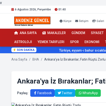
v
6 Ağustos 2026, Perşembe
01:40
Künye
İletişim
Galeri
ANA SAYFA
MAKALELER
GÜNDEM
SİYASET
ASTROLOJİ
YEMEK TARİFLERİ
SPOR
EKONOMİ
SON DAKİKA
Türkiye, eyyam-ı bahur sıcaklarının e
Ana Sayfa
/
BHA
/
Ankara'ya İz Bırakanlar; Fatin Rüştü Zorlu
Ankara'ya İz Bırakanlar; Fa
Paylaş:
Facebook
Twitter
WhatsApp