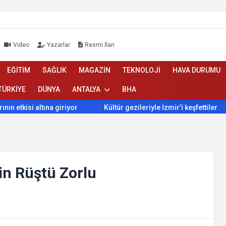
Video
Yazarlar
Resmi İlan
EĞİTİM
SAĞLIK
MAGAZİN
TEKNOLOJİ
HAVA DURUMU
TÜRKİYE
DÜNYA
ANTALYA
BHA
tkisi altına giriyor
Kültür gezileriyle İzmir’i keşfettiler
tin Rüştü Zorlu