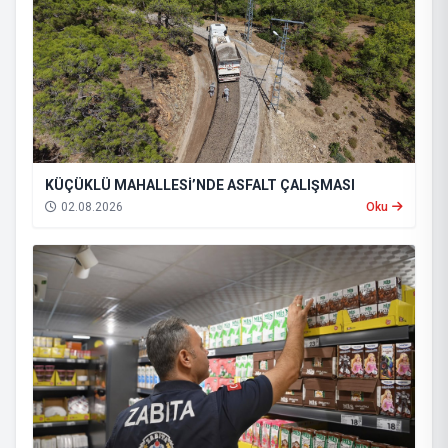
KÜÇÜKLÜ MAHALLESİ’NDE ASFALT ÇALIŞMASI
02.08.2026
Oku