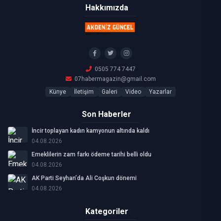
Hakkımızda
0505 774 7447
07habermagazin@gmail.com
Künye
İletişim
Galeri
Video
Yazarlar
Son Haberler
İncir toplayan kadın kamyonun altında kaldı
04.08.2026
Emeklilerin zam farkı ödeme tarihi belli oldu
04.08.2026
AK Parti Seyhan’da Ali Coşkun dönemi
04.08.2026
Kategoriler