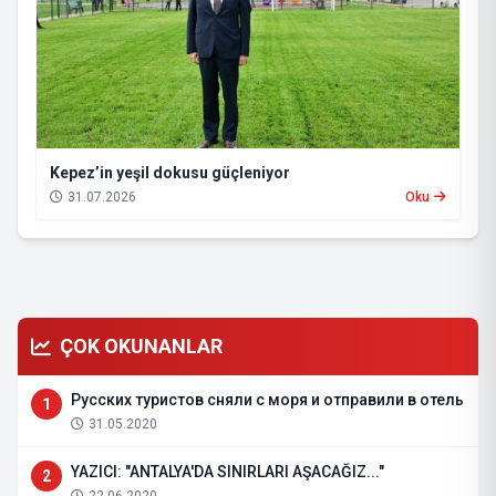
Kepez’in yeşil dokusu güçleniyor
31.07.2026
Oku
ÇOK OKUNANLAR
Русских туристов сняли с моря и отправили в отель
1
31.05.2020
YAZICI: "ANTALYA'DA SINIRLARI AŞACAĞIZ..."
2
22.06.2020