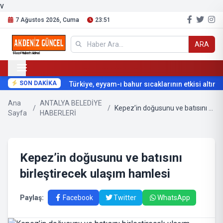
v
7 Ağustos 2026, Cuma
23:51
ARA
SON DAKİKA
Türkiye, eyyam-ı bahur sıcaklarının etkisi altına gi
Ana
ANTALYA BELEDİYE
/
/
Kepez’in doğusunu ve batısını birleştirecek ulaşım hamlesi
Sayfa
HABERLERİ
Kepez’in doğusunu ve batısını
birleştirecek ulaşım hamlesi
Paylaş:
Facebook
Twitter
WhatsApp