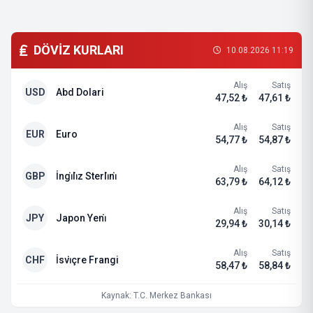
DÖVİZ KURLARI
10.08.2026 11:19
Alış
Satış
USD
Abd Dolari
47,52 ₺
47,61 ₺
Alış
Satış
EUR
Euro
54,77 ₺
54,87 ₺
Alış
Satış
GBP
İngi̇li̇z Sterli̇ni̇
63,79 ₺
64,12 ₺
Alış
Satış
JPY
Japon Yeni̇
29,94 ₺
30,14 ₺
Alış
Satış
CHF
İsvi̇çre Frangi
58,47 ₺
58,84 ₺
Kaynak: T.C. Merkez Bankası