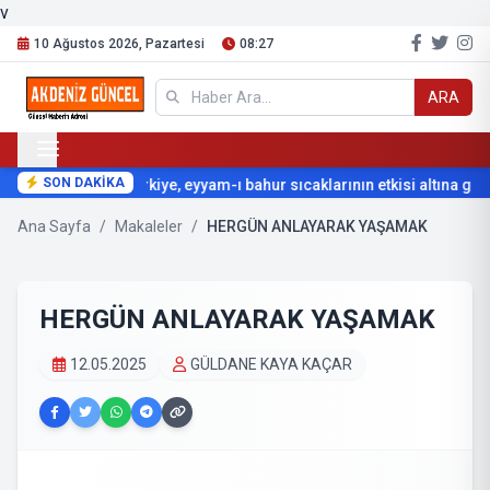
v
10 Ağustos 2026, Pazartesi
08:27
ARA
SON DAKİKA
Türkiye, eyyam-ı bahur sıcaklarının etkisi altına giriy
Ana Sayfa
/
Makaleler
/
HERGÜN ANLAYARAK YAŞAMAK
HERGÜN ANLAYARAK YAŞAMAK
12.05.2025
GÜLDANE KAYA KAÇAR