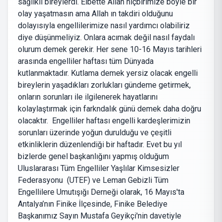
sağlıklı bireylerdi. Elbette Allah hiçbirimize böyle bir
olay yaşatmasın ama Allah ın takdiri olduğunu
dolayısıyla engellilerimize nasıl yardımcı olabiliriz
diye düşünmeliyiz. Onlara acımak değil nasıl faydalı
olurum demek gerekir. Her sene 10-16 Mayıs tarihleri
arasında engelliler haftası tüm Dünyada
kutlanmaktadır. Kutlama demek yersiz olacak engelli
bireylerin yaşadıkları zorlukları gündeme getirmek,
onların sorunları ile ilgilenerek hayatlarını
kolaylaştırmak için farkndalık günü demek daha doğru
olacaktır. Engelliler haftası engelli kardeşlerimizin
sorunları üzerinde yoğun durulduğu ve çeşitli
etkinliklerin düzenlendiği bir haftadır. Evet bu yıl
bizlerde genel başkanlığını yapmış olduğum
Uluslararası Tüm Engelliler Yaşlılar Kimsesizler
Federasyonu (UTEF) ve Leman Gebizli Tüm
Engellilere Umutışığı Derneği olarak, 16 Mayıs'ta
Antalya’nın Finike İlçesinde, Finike Belediye
Başkanımız Sayın Mustafa Geyikçi'nin davetiyle