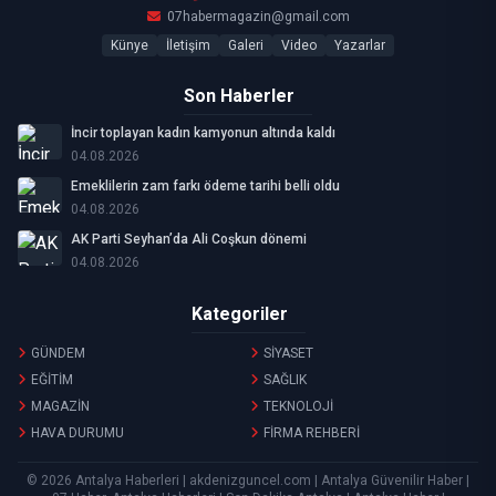
07habermagazin@gmail.com
Künye
İletişim
Galeri
Video
Yazarlar
Son Haberler
İncir toplayan kadın kamyonun altında kaldı
04.08.2026
Emeklilerin zam farkı ödeme tarihi belli oldu
04.08.2026
AK Parti Seyhan’da Ali Coşkun dönemi
04.08.2026
Kategoriler
GÜNDEM
SİYASET
EĞİTİM
SAĞLIK
MAGAZİN
TEKNOLOJİ
HAVA DURUMU
FİRMA REHBERİ
© 2026 Antalya Haberleri | akdenizguncel.com | Antalya Güvenilir Haber |