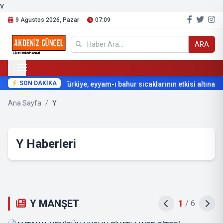
v
9 Ağustos 2026, Pazar
07:09
ARA
SON DAKİKA
Türkiye, eyyam-ı bahur sıcaklarının etkisi altına giri
Ana Sayfa
/
Y
Y Haberleri
Y MANŞET
2
/
6