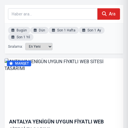
Ara
Bugün
Dün
Son 1 Hafta
Son 1 Ay
Son 1 Yıl
Sıralama:
MANŞET
ANTALYA YENİGÜN UYGUN FİYATLI WEB