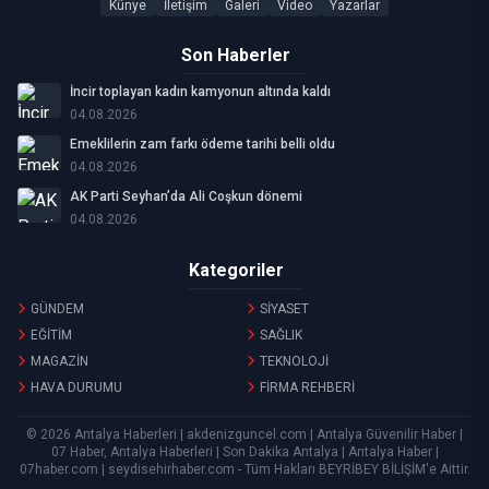
Künye
İletişim
Galeri
Video
Yazarlar
Son Haberler
İncir toplayan kadın kamyonun altında kaldı
04.08.2026
Emeklilerin zam farkı ödeme tarihi belli oldu
04.08.2026
AK Parti Seyhan’da Ali Coşkun dönemi
04.08.2026
Kategoriler
GÜNDEM
SİYASET
EĞİTİM
SAĞLIK
MAGAZİN
TEKNOLOJİ
HAVA DURUMU
FİRMA REHBERİ
© 2026 Antalya Haberleri | akdenizguncel.com | Antalya Güvenilir Haber |
07 Haber, Antalya Haberleri | Son Dakika Antalya | Antalya Haber |
07haber.com | seydisehirhaber.com - Tüm Hakları
BEYRİBEY BİLİŞİM
'e Aittir.