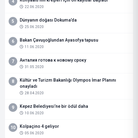
Konyaaltı’nın kreşleri için ön kayıtlar başladı
4
22.06.2020
Dünyanın doğası Dokuma’da
5
25.06.2020
Bakan Çavuşoğlundan Ayasofya tapusu
6
11.06.2020
Анталия готова к новому сроку
7
31.05.2020
Kültür ve Turizm Bakanlığı Olympos İmar Planını
8
onayladı
28.04.2020
Kepez Belediyesi’ne bir ödül daha
9
10.06.2020
Kolpaçino 4 geliyor
10
05.06.2020