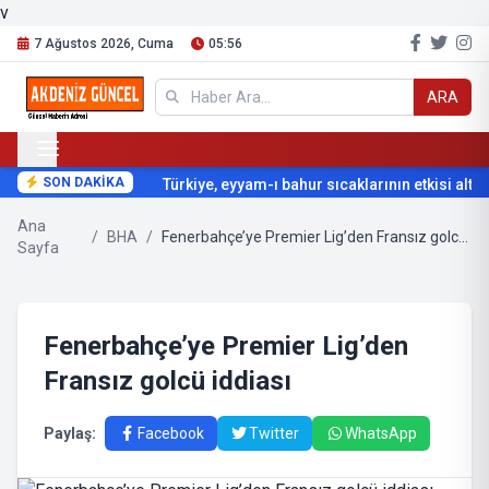
v
7 Ağustos 2026, Cuma
05:56
ARA
SON DAKİKA
Türkiye, eyyam-ı bahur sıcaklarının etkisi altına
Ana
/
BHA
/
Fenerbahçe’ye Premier Lig’den Fransız golcü iddiası
Sayfa
Fenerbahçe’ye Premier Lig’den
Fransız golcü iddiası
Paylaş:
Facebook
Twitter
WhatsApp