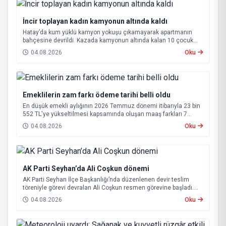
İncir toplayan kadın kamyonun altında kaldı
Hatay’da kum yüklü kamyon yokuşu çıkamayarak apartmanın
bahçesine devrildi. Kazada kamyonun altında kalan 10 çocuk
annesi 65 yaşındaki kadın hayatını kaybetti.
04.08.2026
Oku
Emeklilerin zam farkı ödeme tarihi belli oldu
En düşük emekli aylığının 2026 Temmuz dönemi itibarıyla 23 bin
552 TL'ye yükseltilmesi kapsamında oluşan maaş farkları 7
Ağustos 2026 tarihinde hesaplara yatırılacak.
04.08.2026
Oku
AK Parti Seyhan’da Ali Coşkun dönemi
AK Parti Seyhan İlçe Başkanlığı’nda düzenlenen devir teslim
töreniyle görevi devralan Ali Coşkun resmen görevine başladı.
Hizmet vurgusu yapan Coşkun, “AK Partili olmak, bu ülkenin her
04.08.2026
Oku
metrekaresine sevdalı olmaktır” dedi.