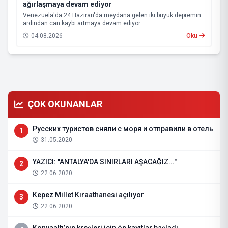
ağırlaşmaya devam ediyor
Venezuela'da 24 Haziran'da meydana gelen iki büyük depremin
ardından can kaybı artmaya devam ediyor.
04.08.2026
Oku
ÇOK OKUNANLAR
Русских туристов сняли с моря и отправили в отель
1
31.05.2020
YAZICI: "ANTALYA'DA SINIRLARI AŞACAĞIZ..."
2
22.06.2020
Kepez Millet Kıraathanesi açılıyor
3
22.06.2020