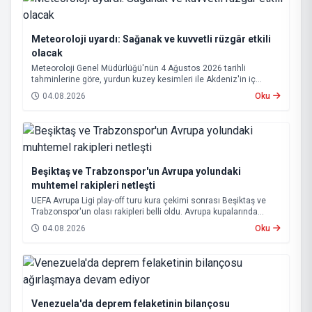
Meteoroloji uyardı: Sağanak ve kuvvetli rüzgâr etkili
olacak
Meteoroloji Genel Müdürlüğü'nün 4 Ağustos 2026 tarihli
tahminlerine göre, yurdun kuzey kesimleri ile Akdeniz'in iç
bölgelerinde yer yer sağanak ve gök gürültülü sağanak yağış
04.08.2026
Oku
bekleniyor.
Beşiktaş ve Trabzonspor'un Avrupa yolundaki
muhtemel rakipleri netleşti
UEFA Avrupa Ligi play-off turu kura çekimi sonrası Beşiktaş ve
Trabzonspor'un olası rakipleri belli oldu. Avrupa kupalarında
yoluna devam eden Beşiktaş ve Trabzonspor, grup aşamasına
04.08.2026
Oku
kalabilmek için kritik eşleşmelerle karşı karşıya gelecek.
Venezuela'da deprem felaketinin bilançosu