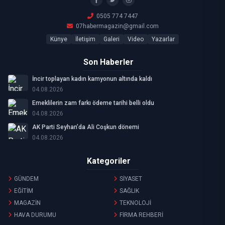
0505 774 7447
07habermagazin@gmail.com
Künye
İletişim
Galeri
Video
Yazarlar
Son Haberler
İncir toplayan kadın kamyonun altında kaldı
04.08.2026
Emeklilerin zam farkı ödeme tarihi belli oldu
04.08.2026
AK Parti Seyhan’da Ali Coşkun dönemi
04.08.2026
Kategoriler
GÜNDEM
SİYASET
EĞİTİM
SAĞLIK
MAGAZİN
TEKNOLOJİ
HAVA DURUMU
FİRMA REHBERİ