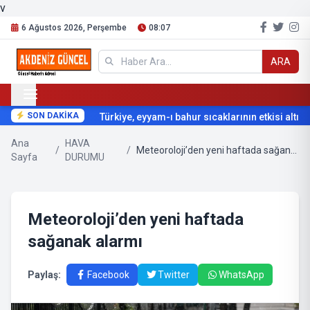
v
6 Ağustos 2026, Perşembe
08:07
ARA
SON DAKİKA
Türkiye, eyyam-ı bahur sıcaklarının etkisi altına g
Ana
HAVA
/
/
Meteoroloji’den yeni haftada sağanak alarmı
Sayfa
DURUMU
Meteoroloji’den yeni haftada
sağanak alarmı
Paylaş:
Facebook
Twitter
WhatsApp