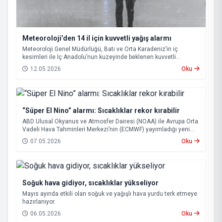
Meteoroloji’den 14 il için kuvvetli yağış alarmı
Meteoroloji Genel Müdürlüğü, Batı ve Orta Karadeniz’in iç
kesimleri ile İç Anadolu’nun kuzeyinde beklenen kuvvetli
sağanak nedeniyle 14 il için “sarı” kodlu uyarı yayımladı.
12.05.2026
Oku
“Süper El Nino” alarmı: Sıcaklıklar rekor kırabilir
ABD Ulusal Okyanus ve Atmosfer Dairesi (NOAA) ile Avrupa Orta
Vadeli Hava Tahminleri Merkezi’nin (ECMWF) yayımladığı yeni
tahminler, önümüzdeki dönemde güçlü bir “Süper El Nino”
07.05.2026
Oku
ihtimalinin arttığını ortaya koydu.
Soğuk hava gidiyor, sıcaklıklar yükseliyor
Mayıs ayında etkili olan soğuk ve yağışlı hava yurdu terk etmeye
hazırlanıyor.
06.05.2026
Oku