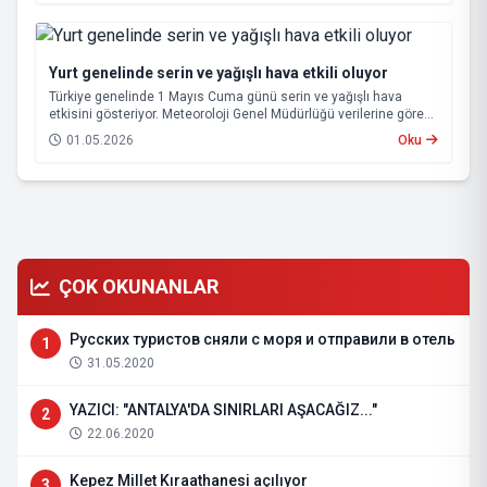
Yurt genelinde serin ve yağışlı hava etkili oluyor
Türkiye genelinde 1 Mayıs Cuma günü serin ve yağışlı hava
etkisini gösteriyor. Meteoroloji Genel Müdürlüğü verilerine göre
sıcaklıklar kuzeybatıdan başlayarak birçok bölgede mevsim
01.05.2026
Oku
normallerinin altına inecek.
ÇOK OKUNANLAR
Русских туристов сняли с моря и отправили в отель
1
31.05.2020
YAZICI: "ANTALYA'DA SINIRLARI AŞACAĞIZ..."
2
22.06.2020
Kepez Millet Kıraathanesi açılıyor
3