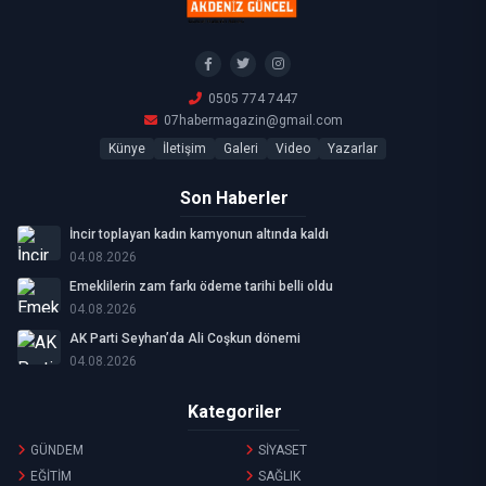
0505 774 7447
07habermagazin@gmail.com
Künye
İletişim
Galeri
Video
Yazarlar
Son Haberler
İncir toplayan kadın kamyonun altında kaldı
04.08.2026
Emeklilerin zam farkı ödeme tarihi belli oldu
04.08.2026
AK Parti Seyhan’da Ali Coşkun dönemi
04.08.2026
Kategoriler
GÜNDEM
SİYASET
EĞİTİM
SAĞLIK