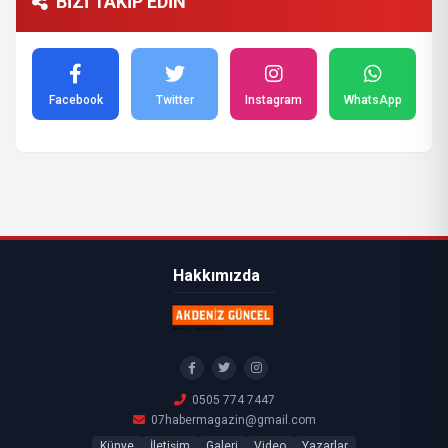
BİZİ TAKİP EDİN
Facebook
Twitter
Instagram
WhatsApp
Hakkımızda
0505 774 7447
07habermagazin@gmail.com
Künye
İletişim
Galeri
Video
Yazarlar