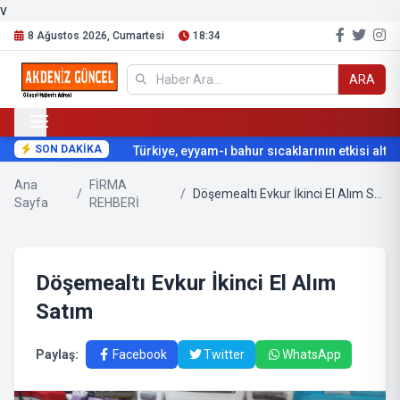
v
8 Ağustos 2026, Cumartesi
18:34
ARA
SON DAKİKA
Türkiye, eyyam-ı bahur sıcaklarının etkisi altına
Ana
FİRMA
/
/
Döşemealtı Evkur İkinci El Alım Satım
Sayfa
REHBERİ
Döşemealtı Evkur İkinci El Alım
Satım
Paylaş:
Facebook
Twitter
WhatsApp