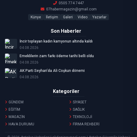
0505 774 7447
07habermagazin@gmail.com
Künye
İletişim
Galeri
Video
Yazarlar
Son Haberler
İncir toplayan kadın kamyonun altında kaldı
04.08.2026
Emeklilerin zam farkı ödeme tarihi belli oldu
04.08.2026
AK Parti Seyhan’da Ali Coşkun dönemi
04.08.2026
Kategoriler
GÜNDEM
SİYASET
EĞİTİM
SAĞLIK
MAGAZİN
TEKNOLOJİ
HAVA DURUMU
FİRMA REHBERİ