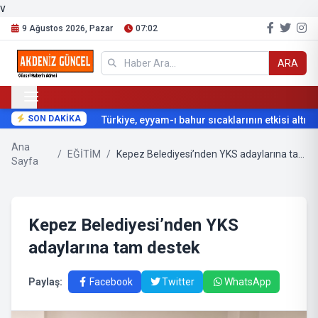
v
9 Ağustos 2026, Pazar
07:02
ARA
SON DAKİKA
Türkiye, eyyam-ı bahur sıcaklarının etkisi altına g
Ana
/
EĞİTİM
/
Kepez Belediyesi’nden YKS adaylarına tam destek
Sayfa
Kepez Belediyesi’nden YKS
adaylarına tam destek
Paylaş:
Facebook
Twitter
WhatsApp