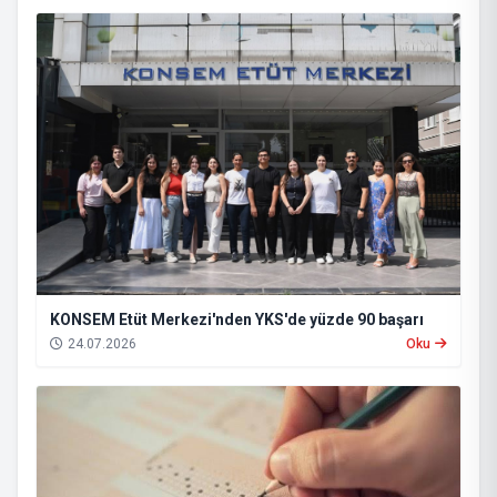
KONSEM Etüt Merkezi'nden YKS'de yüzde 90 başarı
24.07.2026
Oku