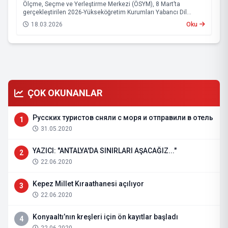
Ölçme, Seçme ve Yerleştirme Merkezi (ÖSYM), 8 Mart’ta
gerçekleştirilen 2026-Yükseköğretim Kurumları Yabancı Dil
Sınavı’nın (2026-YÖKDİL/1) sonuçlarını duyurdu.
18.03.2026
Oku
ÇOK OKUNANLAR
Русских туристов сняли с моря и отправили в отель
1
31.05.2020
YAZICI: "ANTALYA'DA SINIRLARI AŞACAĞIZ..."
2
22.06.2020
Kepez Millet Kıraathanesi açılıyor
3
22.06.2020
Konyaaltı’nın kreşleri için ön kayıtlar başladı
4
22.06.2020