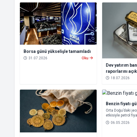
Borsa günü yükselişle tamamladı
31.07.2026
Oku
Dev yatırım ban
raporlarını açık
18.07.2026
Benzin fiyatı g
Orta Doğu’daki jeo
etkisiyle petrol fi
dalgalanma, akarya
06.05.2026
yansımaya devam 
bu gece itibarıyla
fiyatlarında yeni 