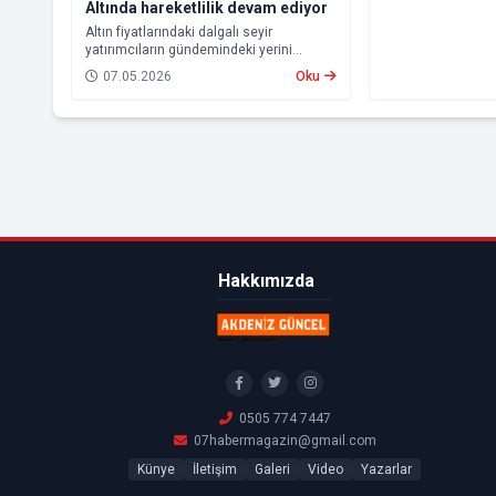
Altında hareketlilik devam ediyor
gidilecek.
Altın fiyatlarındaki dalgalı seyir
yatırımcıların gündemindeki yerini
koruyor. Güvenli liman olarak görülen
07.05.2026
Oku
altına ilgi devam ederken, küresel
gelişmeler ve savaşların etkisiyle
piyasalarda hareketlilik sürüyor.
Hakkımızda
0505 774 7447
07habermagazin@gmail.com
Künye
İletişim
Galeri
Video
Yazarlar