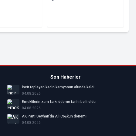
beraberinde getirdi.
Son Haberler
İncir toplayan kadın kamyonun altında kaldı
04.08.2026
Emeklilerin zam farkı ödeme tarihi belli oldu
04.08.2026
AK Parti Seyhan’da Ali Coşkun dönemi
04.08.2026