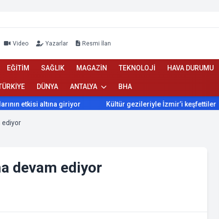
Video
Yazarlar
Resmi İlan
EĞİTİM
SAĞLIK
MAGAZİN
TEKNOLOJİ
HAVA DURUMU
TÜRKİYE
DÜNYA
ANTALYA
BHA
 etkisi altına giriyor
Kültür gezileriyle İzmir’i keşfettiler
 ediyor
nma devam ediyor