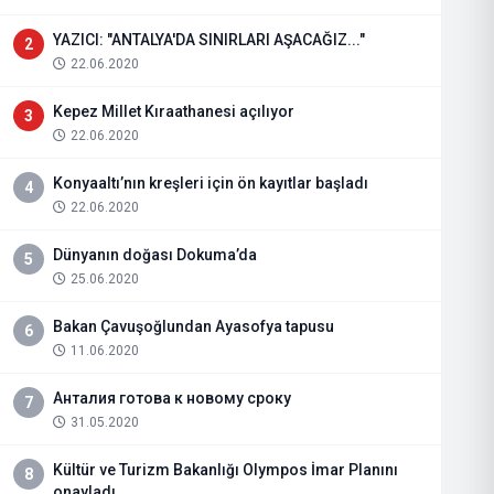
YAZICI: "ANTALYA'DA SINIRLARI AŞACAĞIZ..."
2
22.06.2020
Kepez Millet Kıraathanesi açılıyor
3
22.06.2020
Konyaaltı’nın kreşleri için ön kayıtlar başladı
4
22.06.2020
Dünyanın doğası Dokuma’da
5
25.06.2020
Bakan Çavuşoğlundan Ayasofya tapusu
6
11.06.2020
Анталия готова к новому сроку
7
31.05.2020
Kültür ve Turizm Bakanlığı Olympos İmar Planını
8
onayladı