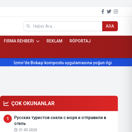
ARA
FİRMA REHBERİ
REKLAM
RÖPORTAJ
İzmir’de Bokaşi kompostu uygulamasına yoğun ilgi
Beydağ’ı
ÇOK OKUNANLAR
Русских туристов сняли с моря и отправили в
1
отель
31.05.2020