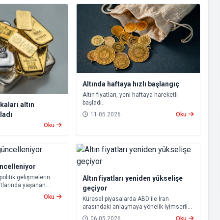
Altında haftaya hızlı başlangıç
Altın fiyatları, yeni haftaya hareketli
başladı.
kaları altın
ladı
11.05.2026
Oku
Oku
üncelleniyor
politik gelişmelerin
Altın fiyatları yeniden yükselişe
yatlarında yaşanan
geçiyor
kıt fiyatlarına
Oku
Küresel piyasalarda ABD ile İran
ediyor. Bu kapsamda,
arasındaki anlaşmaya yönelik iyimserlik,
 benzin ve otogaz
altın fiyatlarında yukarı yönlü hareketi
bir düzenlemeye
06.05.2026
Oku