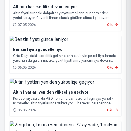
Altında hareketlilik devam ediyor
Altın fiyatlarındaki dalgalı seyir yatırımcıların gündemindeki
yerini koruyor. Güvenli liman olarak görülen altına ilgi devam
ederken, küresel gelişmeler ve savaşların etkisiyle piyasalarda
07.05.2026
Oku
hareketlilik sürüyor.
Benzin fiyatı güncelleniyor
Orta Doğu’daki jeopolitik gelişmelerin etkisiyle petrol fiyatlarında
yaşanan dalgalanma, akaryakıt fiyatlarına yansımaya devam
ediyor. Bu kapsamda, bu gece itibarıyla benzin ve otogaz
06.05.2026
Oku
fiyatlarında yeni bir düzenlemeye gidilecek.
Altın fiyatları yeniden yükselişe geçiyor
Küresel piyasalarda ABD ile İran arasındaki anlaşmaya yönelik
iyimserlik, altın fiyatlarında yukarı yönlü hareketi beraberinde
getirdi.
06.05.2026
Oku