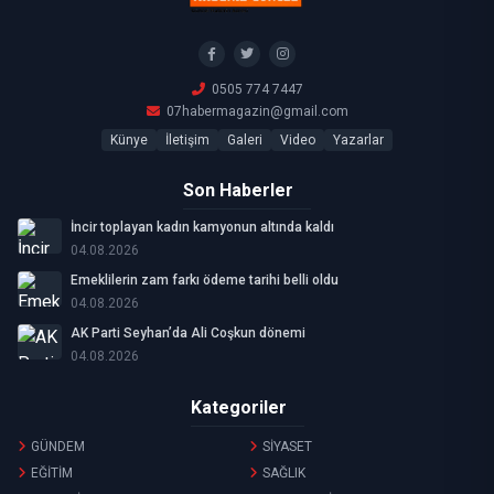
0505 774 7447
07habermagazin@gmail.com
Künye
İletişim
Galeri
Video
Yazarlar
Son Haberler
İncir toplayan kadın kamyonun altında kaldı
04.08.2026
Emeklilerin zam farkı ödeme tarihi belli oldu
04.08.2026
AK Parti Seyhan’da Ali Coşkun dönemi
04.08.2026
Kategoriler
GÜNDEM
SİYASET
EĞİTİM
SAĞLIK