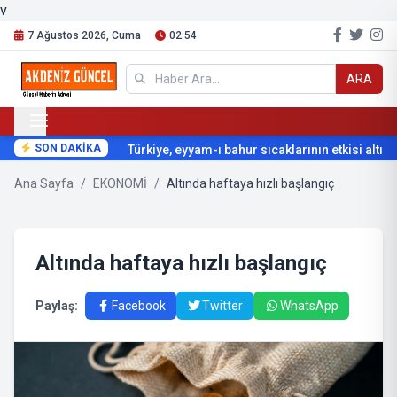
v
7 Ağustos 2026, Cuma
02:54
ARA
SON DAKİKA
Türkiye, eyyam-ı bahur sıcaklarının etkisi altına 
Ana Sayfa
/
EKONOMİ
/
Altında haftaya hızlı başlangıç
Altında haftaya hızlı başlangıç
Paylaş:
Facebook
Twitter
WhatsApp