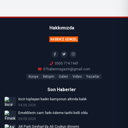
Hakkımızda
0505 774 7447
07habermagazin@gmail.com
Künye
İletişim
Galeri
Video
Yazarlar
Son Haberler
İncir toplayan kadın kamyonun altında kaldı
04.08.2026
Emeklilerin zam farkı ödeme tarihi belli oldu
04.08.2026
AK Parti Seyhan’da Ali Coşkun dönemi