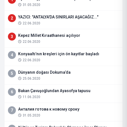
31.05.2020
YAZICI: "ANTALYA'DA SINIRLARI AŞACAĞIZ..."
2
22.06.2020
Kepez Millet Kıraathanesi açılıyor
3
22.06.2020
Konyaaltı’nın kreşleri için ön kayıtlar başladı
4
22.06.2020
Dünyanın doğası Dokuma’da
5
25.06.2020
Bakan Çavuşoğlundan Ayasofya tapusu
6
11.06.2020
Анталия готова к новому сроку
7
31.05.2020