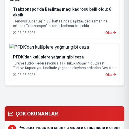
Trabzonspor’da Beşiktaş maçı kadrosu belli oldu: 6
eksik
Trendyol Süper Lig’in 33. haftasında Beşiktaş deplasmanına
çıkacak Trabzonspor’un kamp kadrosu belli oldu.
08.05.2026
Oku
PFDK’dan kulüplere yağmur gibi ceza
Türkiye Futbol Federasyonu (TFF) Hukuk Müşavirliği, Ziraat
Türkiye Kupası yarı finalinde yaşanan olayların ardından Beşiktaş
ve Tümosan Konyaspor’u Profesyonel Futbol Disiplin Kurulu’na
08.05.2026
Oku
(PFDK) sevk etti.
ÇOK OKUNANLAR
Русских туристов сняли с моря и отправили в отель
1