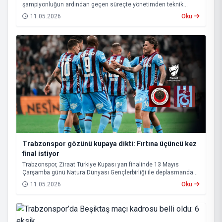
şampiyonluğun ardından geçen süreçte yönetimden teknik
heyete, oyuncu kadrosundan saha sonuçlarına kadar birçok
11.05.2026
Oku
alanda istikrarsız bir görüntü sergiledi.
Trabzonspor gözünü kupaya dikti: Fırtına üçüncü kez
final istiyor
Trabzonspor, Ziraat Türkiye Kupası yarı finalinde 13 Mayıs
Çarşamba günü Natura Dünyası Gençlerbirliği ile deplasmanda
karşı karşıya gelecek.
11.05.2026
Oku