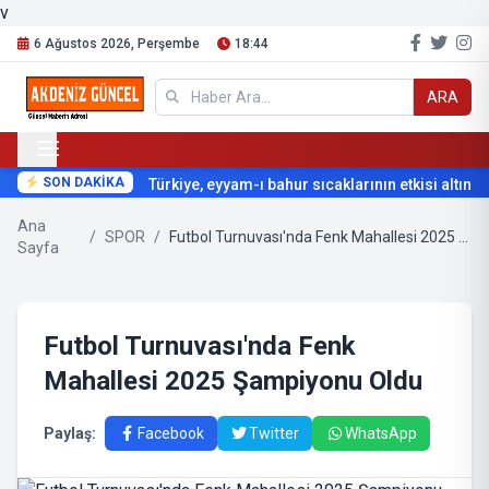
v
6 Ağustos 2026, Perşembe
18:44
ARA
SON DAKİKA
Türkiye, eyyam-ı bahur sıcaklarının etkisi altına gir
Ana
/
SPOR
/
Futbol Turnuvası'nda Fenk Mahallesi 2025 Şampiyonu Oldu
Sayfa
Futbol Turnuvası'nda Fenk
Mahallesi 2025 Şampiyonu Oldu
Paylaş:
Facebook
Twitter
WhatsApp