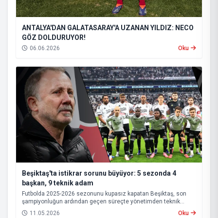
ANTALYA'DAN GALATASARAY'A UZANAN YILDIZ: NECO
GÖZ DOLDURUYOR!
06.06.2026
Oku
Beşiktaş'ta istikrar sorunu büyüyor: 5 sezonda 4
başkan, 9 teknik adam
Futbolda 2025-2026 sezonunu kupasız kapatan Beşiktaş, son
şampiyonluğun ardından geçen süreçte yönetimden teknik
heyete, oyuncu kadrosundan saha sonuçlarına kadar birçok
11.05.2026
Oku
alanda istikrarsız bir görüntü sergiledi.