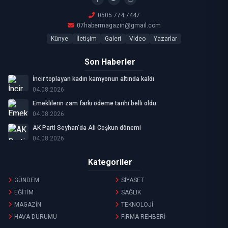
0505 774 7447
07habermagazin@gmail.com
Künye
İletişim
Galeri
Video
Yazarlar
Son Haberler
İncir toplayan kadın kamyonun altında kaldı
04.08.2026
Emeklilerin zam farkı ödeme tarihi belli oldu
04.08.2026
AK Parti Seyhan’da Ali Coşkun dönemi
04.08.2026
Kategoriler
GÜNDEM
SİYASET
EĞİTİM
SAĞLIK
MAGAZİN
TEKNOLOJİ
HAVA DURUMU
FİRMA REHBERİ