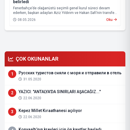
belirledi
Fenerbahçe’de olağanüstü seçimli genel kurul süreci devam
ederken, başkan adayları Aziz Yıldırım ve Hakan Safi’nin transfer
çalışmalarına da hız verdiği öne sürüldü.
08.05.2026
Oku
ÇOK OKUNANLAR
Русских туристов сняли с моря и отправили в отель
1
31.05.2020
YAZICI: "ANTALYA'DA SINIRLARI AŞACAĞIZ..."
2
22.06.2020
Kepez Millet Kıraathanesi açılıyor
3
22.06.2020
Konyaaltı’nın kreşleri için ön kayıtlar başladı