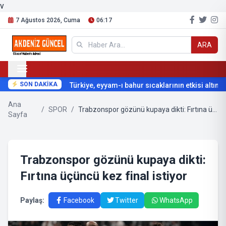
v
7 Ağustos 2026, Cuma
06:17
ARA
SON DAKİKA
Türkiye, eyyam-ı bahur sıcaklarının etkisi altına gi
Ana
/
SPOR
/
Trabzonspor gözünü kupaya dikti: Fırtına üçüncü kez final istiyor
Sayfa
Trabzonspor gözünü kupaya dikti:
Fırtına üçüncü kez final istiyor
Paylaş:
Facebook
Twitter
WhatsApp