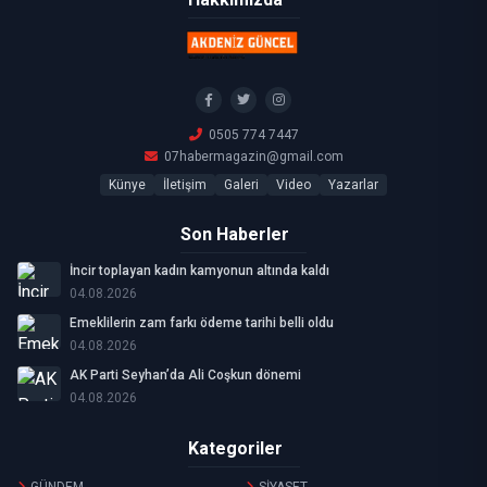
0505 774 7447
07habermagazin@gmail.com
Künye
İletişim
Galeri
Video
Yazarlar
Son Haberler
İncir toplayan kadın kamyonun altında kaldı
04.08.2026
Emeklilerin zam farkı ödeme tarihi belli oldu
04.08.2026
AK Parti Seyhan’da Ali Coşkun dönemi
04.08.2026
Kategoriler