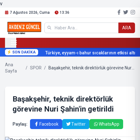
v
7 Ağustos 2026, Cuma
13:36
ARA
SON DAKİKA
Türkiye, eyyam-ı bahur sıcaklarının etkisi altına g
Ana
/
SPOR
/
Başakşehir, teknik direktörlük görevine Nuri Şahin'in getirildi
Sayfa
Başakşehir, teknik direktörlük
görevine Nuri Şahin'in getirildi
Paylaş:
Facebook
Twitter
WhatsApp