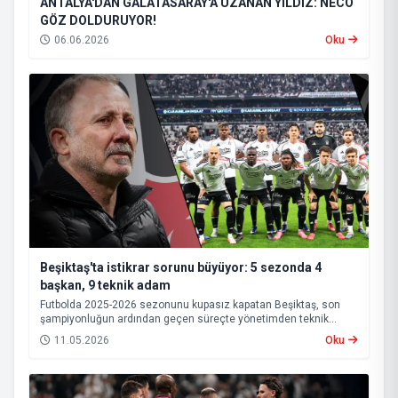
ANTALYA'DAN GALATASARAY'A UZANAN YILDIZ: NECO
GÖZ DOLDURUYOR!
06.06.2026
Oku
Beşiktaş'ta istikrar sorunu büyüyor: 5 sezonda 4
başkan, 9 teknik adam
Futbolda 2025-2026 sezonunu kupasız kapatan Beşiktaş, son
şampiyonluğun ardından geçen süreçte yönetimden teknik
heyete, oyuncu kadrosundan saha sonuçlarına kadar birçok
11.05.2026
Oku
alanda istikrarsız bir görüntü sergiledi.