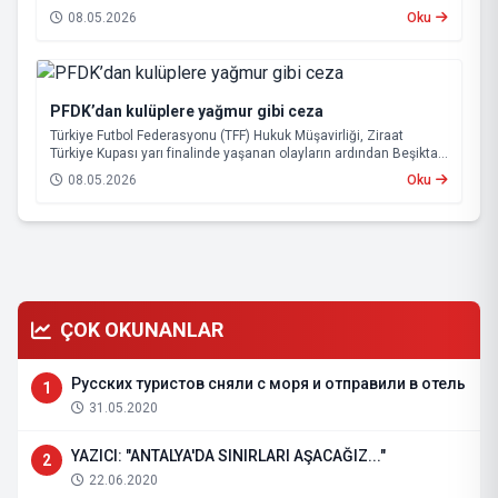
08.05.2026
Oku
PFDK’dan kulüplere yağmur gibi ceza
Türkiye Futbol Federasyonu (TFF) Hukuk Müşavirliği, Ziraat
Türkiye Kupası yarı finalinde yaşanan olayların ardından Beşiktaş
ve Tümosan Konyaspor’u Profesyonel Futbol Disiplin Kurulu’na
08.05.2026
Oku
(PFDK) sevk etti.
ÇOK OKUNANLAR
Русских туристов сняли с моря и отправили в отель
1
31.05.2020
YAZICI: "ANTALYA'DA SINIRLARI AŞACAĞIZ..."
2
22.06.2020