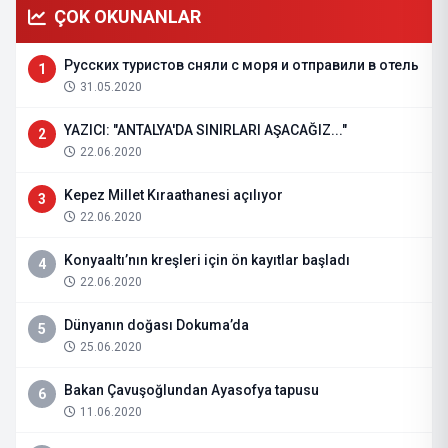
ÇOK OKUNANLAR
Русских туристов сняли с моря и отправили в отель
1
31.05.2020
YAZICI: "ANTALYA'DA SINIRLARI AŞACAĞIZ..."
2
22.06.2020
Kepez Millet Kıraathanesi açılıyor
3
22.06.2020
Konyaaltı’nın kreşleri için ön kayıtlar başladı
4
22.06.2020
Dünyanın doğası Dokuma’da
5
25.06.2020
Bakan Çavuşoğlundan Ayasofya tapusu
6
11.06.2020