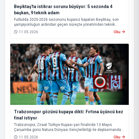
Beşiktaş'ta istikrar sorunu büyüyor: 5 sezonda 4
başkan, 9 teknik adam
Futbolda 2025-2026 sezonunu kupasız kapatan Beşiktaş, son
şampiyonluğun ardından geçen süreçte yönetimden teknik
heyete, oyuncu kadrosundan saha sonuçlarına kadar birçok
11.05.2026
Oku
alanda istikrarsız bir görüntü sergiledi.
Trabzonspor gözünü kupaya dikti: Fırtına üçüncü kez
final istiyor
Trabzonspor, Ziraat Türkiye Kupası yarı finalinde 13 Mayıs
Çarşamba günü Natura Dünyası Gençlerbirliği ile deplasmanda
karşı karşıya gelecek.
11.05.2026
Oku