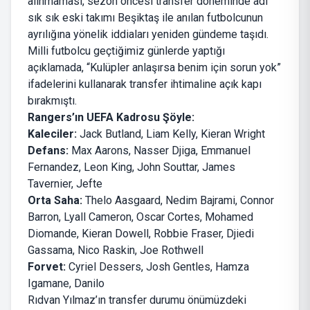
alınmaması, sezon öncesi transfer döneminde adı
sık sık eski takımı Beşiktaş ile anılan futbolcunun
ayrılığına yönelik iddiaları yeniden gündeme taşıdı.
Milli futbolcu geçtiğimiz günlerde yaptığı
açıklamada, “Kulüpler anlaşırsa benim için sorun yok”
ifadelerini kullanarak transfer ihtimaline açık kapı
bırakmıştı.
Rangers’ın UEFA Kadrosu Şöyle:
Kaleciler:
Jack Butland, Liam Kelly, Kieran Wright
Defans:
Max Aarons, Nasser Djiga, Emmanuel
Fernandez, Leon King, John Souttar, James
Tavernier, Jefte
Orta Saha:
Thelo Aasgaard, Nedim Bajrami, Connor
Barron, Lyall Cameron, Oscar Cortes, Mohamed
Diomande, Kieran Dowell, Robbie Fraser, Djiedi
Gassama, Nico Raskin, Joe Rothwell
Forvet:
Cyriel Dessers, Josh Gentles, Hamza
Igamane, Danilo
Rıdvan Yılmaz’ın transfer durumu önümüzdeki