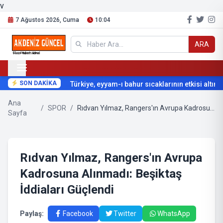
v
7 Ağustos 2026, Cuma
10:04
ARA
SON DAKİKA
Türkiye, eyyam-ı bahur sıcaklarının etkisi altına g
Ana
/
SPOR
/
Rıdvan Yılmaz, Rangers'ın Avrupa Kadrosuna Alınmadı: Beşiktaş İddiaları Güçlendi
Sayfa
Rıdvan Yılmaz, Rangers'ın Avrupa
Kadrosuna Alınmadı: Beşiktaş
İddiaları Güçlendi
Paylaş:
Facebook
Twitter
WhatsApp