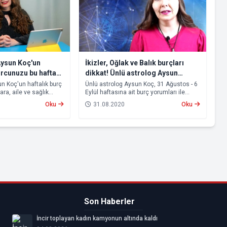
Aysun Koç'un
İkizler, Oğlak ve Balık burçları
urcunuzu bu hafta
dikkat! Ünlü astrolog Aysun
Koç'un yorumları ile burcunuzu bu
n Koç'un haftalık burç
Ünlü astrolog Aysun Koç, 31 Ağustos - 6
ara, aile ve sağlık
Eylül haftasına ait burç yorumları ile
hafta neler bekliyor?
ızda neler olacak?
sizlerle. Özellikle İkizler, Oğlak ve Balık
Oku
31.08.2020
Oku
hleri arasına etki
burçları bu hafta vereceği kararları iki
ları
kere düşünmeli.
Son Haberler
İncir toplayan kadın kamyonun altında kaldı