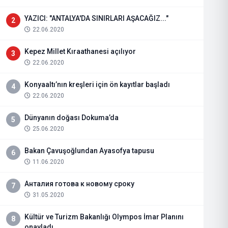
YAZICI: "ANTALYA'DA SINIRLARI AŞACAĞIZ..."
2
22.06.2020
Kepez Millet Kıraathanesi açılıyor
3
22.06.2020
Konyaaltı’nın kreşleri için ön kayıtlar başladı
4
22.06.2020
Dünyanın doğası Dokuma’da
5
25.06.2020
Bakan Çavuşoğlundan Ayasofya tapusu
6
11.06.2020
Анталия готова к новому сроку
7
31.05.2020
Kültür ve Turizm Bakanlığı Olympos İmar Planını
8
onayladı