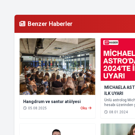
Benzer Haberler
MİCHAELA AST
İLK UYARI
Ünlü astrolog Mich
Hangdrum ve santur atölyesi
hesabı üzerinden 
05.08.2025
Oku
ili uyardı. Yaklaşa
08.01.2024
dolunayının bu bö
tetiklediğini söyled