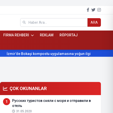
ARA
FİRMA REHBERİ
REKLAM
RÖPORTAJ
ir’de Bokaşi kompostu uygulamasına yoğun ilgi
Beydağ’ın yıll
ÇOK OKUNANLAR
Русских туристов сняли с моря и отправили в
1
отель
31.05.2020