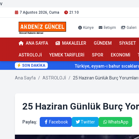
v
7 Ağustos 2026, Cuma
21:10
Künye
İletişim
Galeri
ANA SAYFA
MAKALELER
GÜNDEM
SİYASET
ASTROLOJİ
YEMEK TARİFLERİ
SPOR
EKONOMİ
SON DAKİKA
Türkiye, eyyam-ı bahur sıcaklarının etkis
Ana Sayfa
/
ASTROLOJİ
/
25 Haziran Günlük Burç Yorumları
25 Haziran Günlük Burç Yo
Paylaş:
Facebook
Twitter
WhatsApp