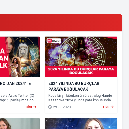
RO'DAN 2024'TE
2024 YILINDA BU BURÇLAR
PARAYA BOĞULACAK
aela Astro Twitter (X)
Koca bir yıl biterken ünlü astrolog Hande
yaptığı paylaşımda dört
Kazanova 2024 yılında para konusunda
n Aslan burcu
en şanslı burcunu açıkladı.
Oku
29.11.2023
Oku
lgelerde depremi
i.