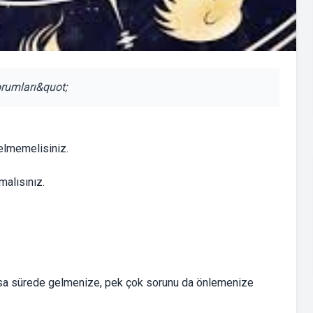
orumları&quot;
gelmemelisiniz.
malısınız.
ısa sürede gelmenize, pek çok sorunu da önlemenize