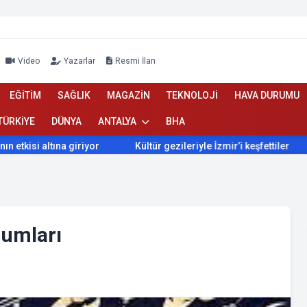
Video
Yazarlar
Resmi İlan
EĞİTİM
SAĞLIK
MAGAZİN
TEKNOLOJİ
HAVA DURUMU
TÜRKİYE
DÜNYA
ANTALYA
BHA
i altına giriyor
Kültür gezileriyle İzmir’i keşfettiler
İzm
rumları