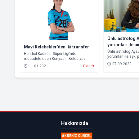
Ünlü astrolog 
yorumları ile b
Mavi Kelebekler’den iki transfer
neler bekliyor?
Ünlü astrolog Aysu
Hentbol Kadınlar Süper Ligi’nde
yorumları ile aşk, p
mücadele eden Konyaaltı Belediyesi
konusunda hayatın
Kadın Hentbol Takımı, lige verilen arada
07.09.2020
11.01.2021
Oku
İşte 7-13 Eylül tari
kadrosunu iki yeni transferle güçlendirdi.
edecek burç yorum
Hakkımızda