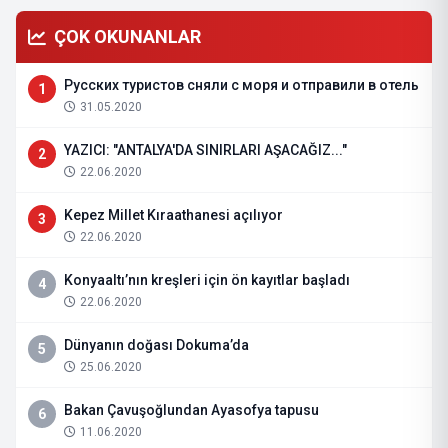
ÇOK OKUNANLAR
Русских туристов сняли с моря и отправили в отель
1
31.05.2020
YAZICI: "ANTALYA'DA SINIRLARI AŞACAĞIZ..."
2
22.06.2020
Kepez Millet Kıraathanesi açılıyor
3
22.06.2020
Konyaaltı’nın kreşleri için ön kayıtlar başladı
4
22.06.2020
Dünyanın doğası Dokuma’da
5
25.06.2020
Bakan Çavuşoğlundan Ayasofya tapusu
6
11.06.2020