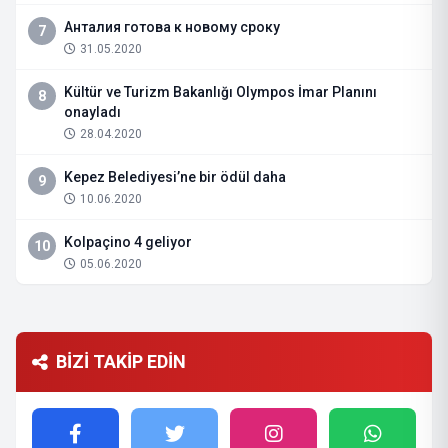
Анталия готова к новому сроку
7
31.05.2020
Kültür ve Turizm Bakanlığı Olympos İmar Planını
8
onayladı
28.04.2020
Kepez Belediyesi’ne bir ödül daha
9
10.06.2020
Kolpaçino 4 geliyor
10
05.06.2020
BİZİ TAKİP EDİN