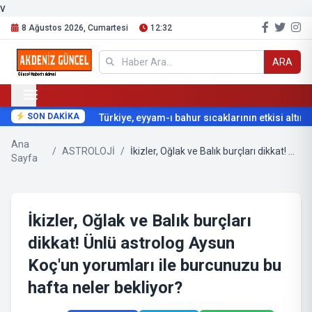
v
8 Ağustos 2026, Cumartesi
12:32
ARA
SON DAKİKA
Türkiye, eyyam-ı bahur sıcaklarının etkisi altına g
Ana
/
ASTROLOJİ
/
İkizler, Oğlak ve Balık burçları dikkat! Ünlü astrolog Aysun Koç'un yorumları ile burcunuzu bu hafta neler bekliyor?
Sayfa
İkizler, Oğlak ve Balık burçları
dikkat! Ünlü astrolog Aysun
Koç'un yorumları ile burcunuzu bu
hafta neler bekliyor?