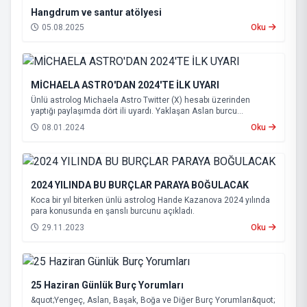
Hangdrum ve santur atölyesi
05.08.2025
Oku
MİCHAELA ASTRO'DAN 2024'TE İLK UYARI
Ünlü astrolog Michaela Astro Twitter (X) hesabı üzerinden
yaptığı paylaşımda dört ili uyardı. Yaklaşan Aslan burcu
dolunayının bu bölgelerde depremi tetiklediğini söyledi.
08.01.2024
Oku
2024 YILINDA BU BURÇLAR PARAYA BOĞULACAK
Koca bir yıl biterken ünlü astrolog Hande Kazanova 2024 yılında
para konusunda en şanslı burcunu açıkladı.
29.11.2023
Oku
25 Haziran Günlük Burç Yorumları
&quot;Yengeç, Aslan, Başak, Boğa ve Diğer Burç Yorumları&quot;