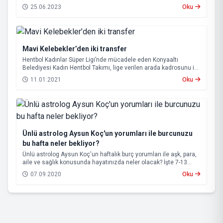
25.06.2023
Oku
Mavi Kelebekler’den iki transfer
Hentbol Kadınlar Süper Ligi’nde mücadele eden Konyaaltı
Belediyesi Kadın Hentbol Takımı, lige verilen arada kadrosunu iki
yeni transferle güçlendirdi.
11.01.2021
Oku
Ünlü astrolog Aysun Koç'un yorumları ile burcunuzu
bu hafta neler bekliyor?
Ünlü astrolog Aysun Koç'un haftalık burç yorumları ile aşk, para,
aile ve sağlık konusunda hayatınızda neler olacak? İşte 7-13
Eylül tarihleri arasına etki edecek burç yorumları
07.09.2020
Oku