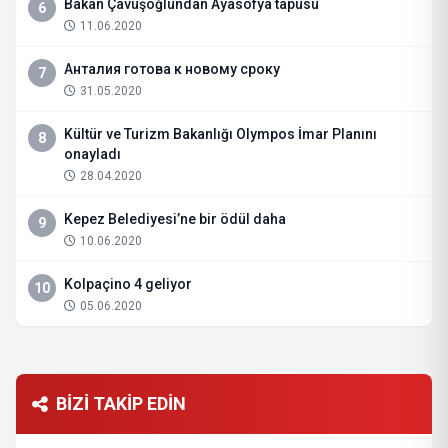
Bakan Çavuşoğlundan Ayasofya tapusu
6
11.06.2020
Анталия готова к новому сроку
7
31.05.2020
Kültür ve Turizm Bakanlığı Olympos İmar Planını
8
onayladı
28.04.2020
Kepez Belediyesi’ne bir ödül daha
9
10.06.2020
Kolpaçino 4 geliyor
10
05.06.2020
BİZİ TAKİP EDİN