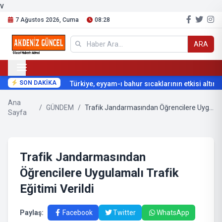
v
7 Ağustos 2026, Cuma
08:28
ARA
SON DAKİKA
Türkiye, eyyam-ı bahur sıcaklarının etkisi altına gi
Ana
/
GÜNDEM
/
Trafik Jandarmasından Öğrencilere Uygulamalı Trafik Eğitimi Verildi
Sayfa
Trafik Jandarmasından
Öğrencilere Uygulamalı Trafik
Eğitimi Verildi
Paylaş:
Facebook
Twitter
WhatsApp