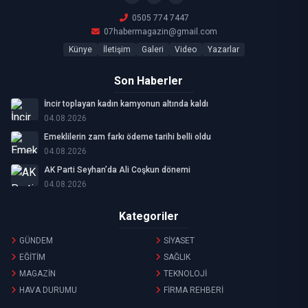
0505 774 7447
07habermagazin@gmail.com
Künye
İletişim
Galeri
Video
Yazarlar
Son Haberler
İncir toplayan kadın kamyonun altında kaldı
04.08.2026
Emeklilerin zam farkı ödeme tarihi belli oldu
04.08.2026
AK Parti Seyhan’da Ali Coşkun dönemi
04.08.2026
Kategoriler
GÜNDEM
SİYASET
EĞİTİM
SAĞLIK
MAGAZİN
TEKNOLOJİ
HAVA DURUMU
FİRMA REHBERİ