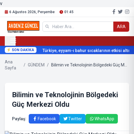
v
6 Ağustos 2026, Perşembe
01:45
ARA
SON DAKİKA
Türkiye, eyyam-ı bahur sıcaklarının etkisi altına g
Ana
/
GÜNDEM
/
Bilimin ve Teknolojinin Bölgedeki Güç Merkezi Oldu
Sayfa
Bilimin ve Teknolojinin Bölgedeki
Güç Merkezi Oldu
Paylaş:
Facebook
Twitter
WhatsApp