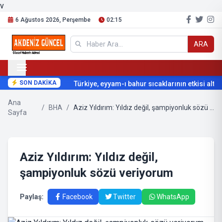
v
6 Ağustos 2026, Perşembe
02:15
ARA
SON DAKİKA
Türkiye, eyyam-ı bahur sıcaklarının etkisi altına
Ana
/
BHA
/
Aziz Yıldırım: Yıldız değil, şampiyonluk sözü veriyorum
Sayfa
Aziz Yıldırım: Yıldız değil,
şampiyonluk sözü veriyorum
Paylaş:
Facebook
Twitter
WhatsApp