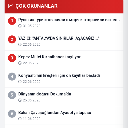
ÇOK OKUNANLAR
Русских туристов сняли с моря и отправили в отель
1
31.05.2020
YAZICI: "ANTALYA'DA SINIRLARI AŞACAĞIZ..."
2
22.06.2020
Kepez Millet Kıraathanesi açılıyor
3
22.06.2020
Konyaaltı’nın kreşleri için ön kayıtlar başladı
4
22.06.2020
Dünyanın doğası Dokuma’da
5
25.06.2020
Bakan Çavuşoğlundan Ayasofya tapusu
6
11.06.2020