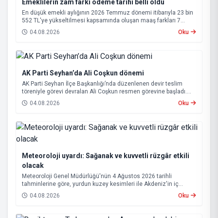
Emeklilerin zam farkı ödeme tarihi belli oldu
En düşük emekli aylığının 2026 Temmuz dönemi itibarıyla 23 bin
552 TL'ye yükseltilmesi kapsamında oluşan maaş farkları 7
Ağustos 2026 tarihinde hesaplara yatırılacak.
04.08.2026
Oku
AK Parti Seyhan’da Ali Coşkun dönemi
AK Parti Seyhan İlçe Başkanlığı’nda düzenlenen devir teslim
töreniyle görevi devralan Ali Coşkun resmen görevine başladı.
Hizmet vurgusu yapan Coşkun, “AK Partili olmak, bu ülkenin her
04.08.2026
Oku
metrekaresine sevdalı olmaktır” dedi.
Meteoroloji uyardı: Sağanak ve kuvvetli rüzgâr etkili
olacak
Meteoroloji Genel Müdürlüğü'nün 4 Ağustos 2026 tarihli
tahminlerine göre, yurdun kuzey kesimleri ile Akdeniz'in iç
bölgelerinde yer yer sağanak ve gök gürültülü sağanak yağış
04.08.2026
Oku
bekleniyor.