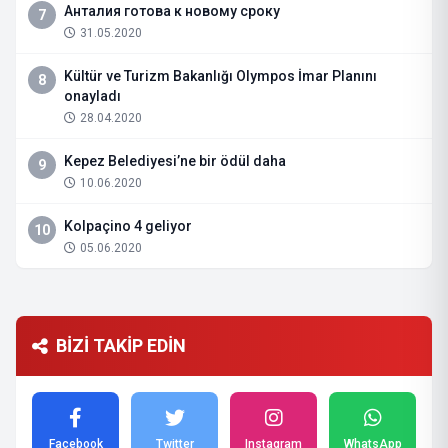
Анталия готова к новому сроку
7
31.05.2020
Kültür ve Turizm Bakanlığı Olympos İmar Planını
8
onayladı
28.04.2020
Kepez Belediyesi’ne bir ödül daha
9
10.06.2020
Kolpaçino 4 geliyor
10
05.06.2020
BİZİ TAKİP EDİN
Facebook
Twitter
Instagram
WhatsApp