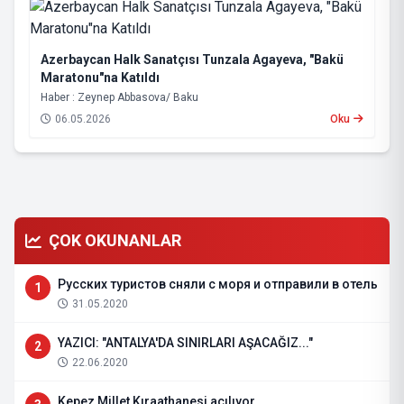
Azerbaycan Halk Sanatçısı Tunzala Agayeva, "Bakü
Maratonu"na Katıldı
Haber : Zeynep Abbasova/ Baku
06.05.2026
Oku
ÇOK OKUNANLAR
Русских туристов сняли с моря и отправили в отель
1
31.05.2020
YAZICI: "ANTALYA'DA SINIRLARI AŞACAĞIZ..."
2
22.06.2020
Kepez Millet Kıraathanesi açılıyor