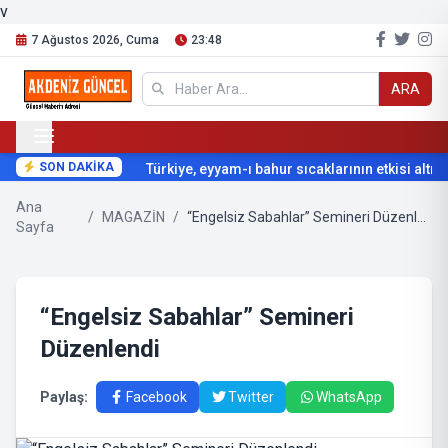
v
7 Ağustos 2026, Cuma
23:48
ARA
SON DAKİKA
Türkiye, eyyam-ı bahur sıcaklarının etkisi altına 
Ana
/
MAGAZİN
/
“Engelsiz Sabahlar” Semineri Düzenlendi
Sayfa
“Engelsiz Sabahlar” Semineri
Düzenlendi
Paylaş:
Facebook
Twitter
WhatsApp