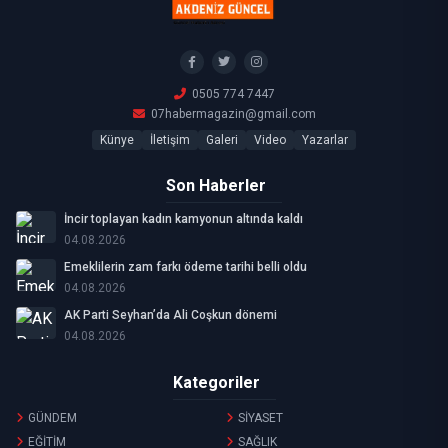
0505 774 7447
07habermagazin@gmail.com
Künye
İletişim
Galeri
Video
Yazarlar
Son Haberler
İncir toplayan kadın kamyonun altında kaldı
04.08.2026
Emeklilerin zam farkı ödeme tarihi belli oldu
04.08.2026
AK Parti Seyhan’da Ali Coşkun dönemi
04.08.2026
Kategoriler
GÜNDEM
SİYASET
EĞİTİM
SAĞLIK