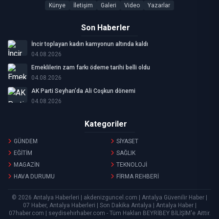
Künye
İletişim
Galeri
Video
Yazarlar
Son Haberler
İncir toplayan kadın kamyonun altında kaldı
04.08.2026
Emeklilerin zam farkı ödeme tarihi belli oldu
04.08.2026
AK Parti Seyhan’da Ali Coşkun dönemi
04.08.2026
Kategoriler
GÜNDEM
SİYASET
EĞİTİM
SAĞLIK
MAGAZİN
TEKNOLOJİ
HAVA DURUMU
FİRMA REHBERİ
© 2026 Antalya Haberleri | akdenizguncel.com | Antalya Güvenilir Haber |
07 Haber, Antalya Haberleri | Son Dakika Antalya | Antalya Haber |
07haber.com | seydisehirhaber.com - Tüm Hakları
BEYRİBEY BİLİŞİM
'e Aittir.