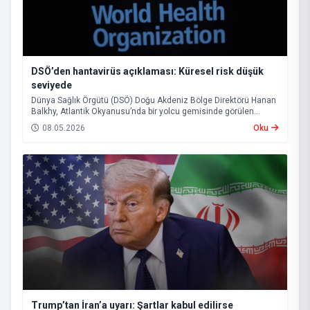
DSÖ’den hantavirüs açıklaması: Küresel risk düşük
seviyede
Dünya Sağlık Örgütü (DSÖ) Doğu Akdeniz Bölge Direktörü Hanan
Balkhy, Atlantik Okyanusu’nda bir yolcu gemisinde görülen
hantavirüs vakalarına ilişkin açıklamada bulundu.
08.05.2026
Oku
Trump’tan İran’a uyarı: Şartlar kabul edilirse