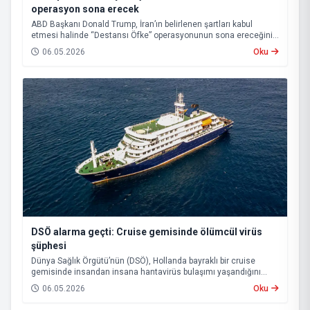
operasyon sona erecek
ABD Başkanı Donald Trump, İran’ın belirlenen şartları kabul
etmesi halinde “Destansı Öfke” operasyonunun sona ereceğini
ve Hürmüz Boğazı’nın yeniden açılacağını açıkladı.
06.05.2026
Oku
DSÖ alarma geçti: Cruise gemisinde ölümcül virüs
şüphesi
Dünya Sağlık Örgütü’nün (DSÖ), Hollanda bayraklı bir cruise
gemisinde insandan insana hantavirüs bulaşımı yaşandığını
açıklaması uluslararası endişeye yol açtı.
06.05.2026
Oku