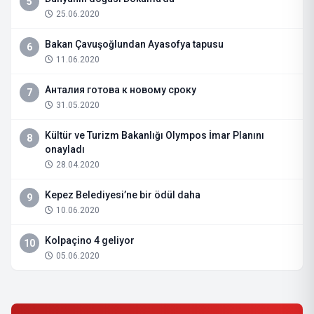
5
25.06.2020
Bakan Çavuşoğlundan Ayasofya tapusu
6
11.06.2020
Анталия готова к новому сроку
7
31.05.2020
Kültür ve Turizm Bakanlığı Olympos İmar Planını
8
onayladı
28.04.2020
Kepez Belediyesi’ne bir ödül daha
9
10.06.2020
Kolpaçino 4 geliyor
10
05.06.2020