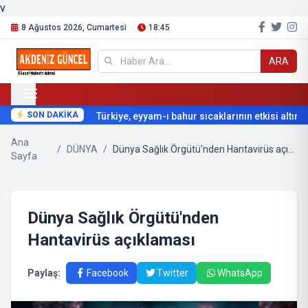
v
8 Ağustos 2026, Cumartesi
18:45
ARA
SON DAKİKA
Türkiye, eyyam-ı bahur sıcaklarının etkisi altına g
Ana
/
DÜNYA
/
Dünya Sağlık Örgütü'nden Hantavirüs açıklaması
Sayfa
Dünya Sağlık Örgütü'nden
Hantavirüs açıklaması
Paylaş:
Facebook
Twitter
WhatsApp