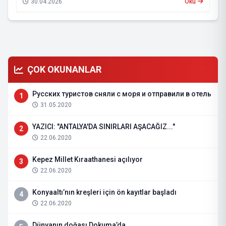
30.04.2026
Oku
ÇOK OKUNANLAR
Русских туристов сняли с моря и отправили в отель
1
31.05.2020
YAZICI: "ANTALYA'DA SINIRLARI AŞACAĞIZ..."
2
22.06.2020
Kepez Millet Kıraathanesi açılıyor
3
22.06.2020
Konyaaltı’nın kreşleri için ön kayıtlar başladı
4
22.06.2020
Dünyanın doğası Dokuma’da