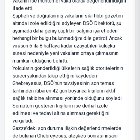
vakanın ise muhtemel vaka olarak değerlendirildiğini
ifade etti.
Şüpheli ve doğrulanmış vakaların sıkı tıbbi gözetim
altında izole edildiğini söyleyen DSÖ Direktörü, şu
aşamada daha geniş çaplı bir salgına işaret eden
herhangi bir bulgu bulunmadığını dile getirdi. Ancak
virüsün 6 ila 8 haftaya kadar uzayabilen kuluçka
süresi nedeniyle yeni vakaların ortaya çıkmasının
mümkün olduğunu belirtti.
Yolcuların gönderildiği ülkelerin sağlık otoritelerinin
süreci yakından takip ettiğini kaydeden
Ghebreyesus, DSÖ’nün tavsiyesinin son temas
tarihinden itibaren 42 gün boyunca kişilerin aktif
sağlık takibine alınması yönünde olduğunu söyledi.
Semptom gösteren kişilerin ise derhal izole
edilmesi ve tedavi altına alınması gerektiğini
vurguladı.
Gazze’deki son duruma ilişkin değerlendirmelerde
de bulunan Ghebreyesus, ateşkes sonrası insani