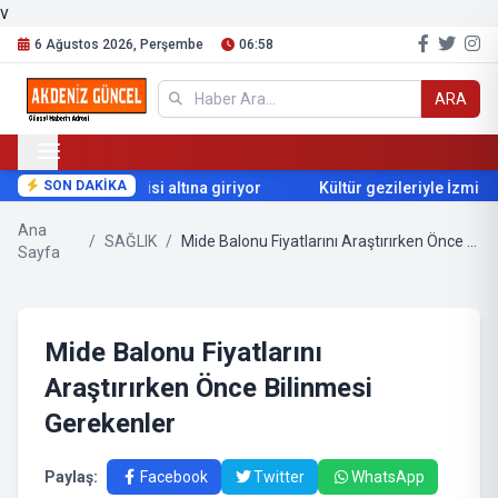
v
6 Ağustos 2026, Perşembe
06:58
ARA
SON DAKİKA
ur sıcaklarının etkisi altına giriyor
Kültür gezileriyle İzmir’i ke
Ana
/
SAĞLIK
/
Mide Balonu Fiyatlarını Araştırırken Önce Bilinmesi Gerekenler
Sayfa
Mide Balonu Fiyatlarını
Araştırırken Önce Bilinmesi
Gerekenler
Paylaş:
Facebook
Twitter
WhatsApp