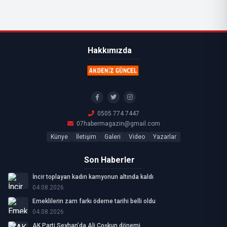
Hakkımızda
0505 774 7447
07habermagazin@gmail.com
Künye
İletişim
Galeri
Video
Yazarlar
Son Haberler
İncir toplayan kadın kamyonun altında kaldı
04.08.2026
Emeklilerin zam farkı ödeme tarihi belli oldu
04.08.2026
AK Parti Seyhan’da Ali Coşkun dönemi