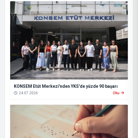
KONSEM Etüt Merkezi'nden YKS'de yüzde 90 başarı
24.07.2026
Oku