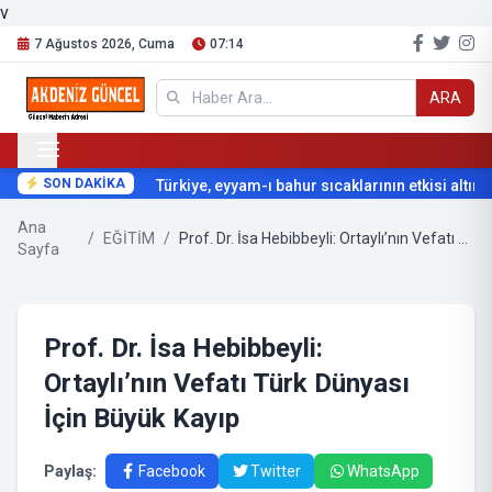
v
7 Ağustos 2026, Cuma
07:14
ARA
SON DAKİKA
Türkiye, eyyam-ı bahur sıcaklarının etkisi altına g
Ana
/
EĞİTİM
/
Prof. Dr. İsa Hebibbeyli: Ortaylı’nın Vefatı Türk Dünyası İçin Büyük Kayıp
Sayfa
Prof. Dr. İsa Hebibbeyli:
Ortaylı’nın Vefatı Türk Dünyası
İçin Büyük Kayıp
Paylaş:
Facebook
Twitter
WhatsApp