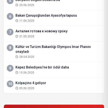
5
25.06.2020
Bakan Çavuşoğlundan Ayasofya tapusu
6
11.06.2020
Анталия готова к новому сроку
7
31.05.2020
Kültür ve Turizm Bakanlığı Olympos İmar Planını
8
onayladı
28.04.2020
Kepez Belediyesi’ne bir ödül daha
9
10.06.2020
Kolpaçino 4 geliyor
10
05.06.2020