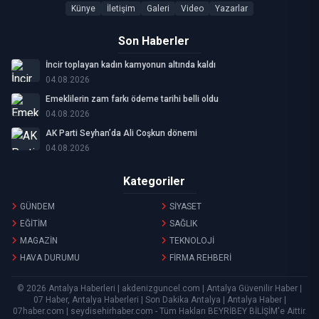
Künye
İletişim
Galeri
Video
Yazarlar
Son Haberler
İncir toplayan kadın kamyonun altında kaldı
04.08.2026
Emeklilerin zam farkı ödeme tarihi belli oldu
04.08.2026
AK Parti Seyhan’da Ali Coşkun dönemi
04.08.2026
Kategoriler
GÜNDEM
SİYASET
EĞİTİM
SAĞLIK
MAGAZİN
TEKNOLOJİ
HAVA DURUMU
FİRMA REHBERİ
© 2026 Antalya Haberleri | akdenizguncel.com | Antalya Güvenilir Haber |
07 Haber, Antalya Haberleri | Son Dakika Antalya | Antalya Haber |
07haber.com | seydisehirhaber.com - Tüm Hakları
BEYRİBEY BİLİŞİM
'e Aittir.