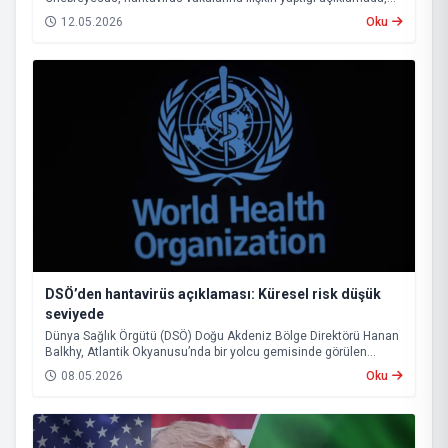
mevcut tablonun küresel çapta büyük bir salgının başlangıcına
12.05.2026
Oku
işaret etmediğini belirtti. Ghebreyesus, buna rağmen virüsün
uzun kuluçka süresi nedeniyle önümüzdeki haftalarda yeni
vakaların görülebileceği uyarısında bulundu.
DSÖ’den hantavirüs açıklaması: Küresel risk düşük
seviyede
Dünya Sağlık Örgütü (DSÖ) Doğu Akdeniz Bölge Direktörü Hanan
Balkhy, Atlantik Okyanusu’nda bir yolcu gemisinde görülen
hantavirüs vakalarına ilişkin açıklamada bulundu.
08.05.2026
Oku