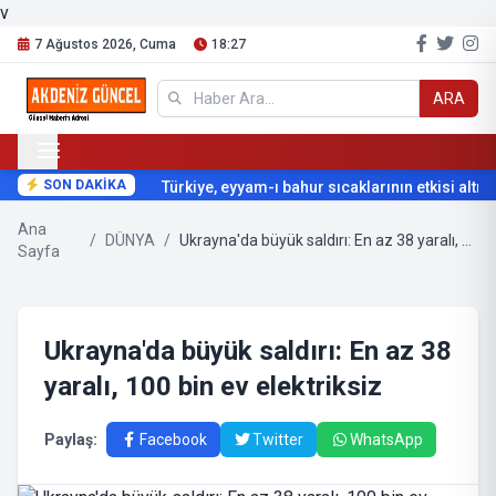
v
7 Ağustos 2026, Cuma
18:27
ARA
SON DAKİKA
Türkiye, eyyam-ı bahur sıcaklarının etkisi altına 
Ana
/
DÜNYA
/
Ukrayna'da büyük saldırı: En az 38 yaralı, 100 bin ev elektriksiz
Sayfa
Ukrayna'da büyük saldırı: En az 38
yaralı, 100 bin ev elektriksiz
Paylaş:
Facebook
Twitter
WhatsApp