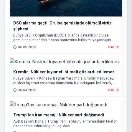
DSÖ alarma geçti: Cruise gemisinde ölümcül virüs
şüphesi
Dünya Sağlık Örgütü’nün (DSÖ), Hollanda bayraklı bir cruise
gemisinde insandan insana hantavirüs bulaşımı yaşandığını
açıklaması uluslararası endişeye yol açtı.
06.05.2026
Oku
Kremlin: Nükleer kıyamet ihtimali göz ardı edilemez
Rusya Güvenlik Konseyi Başkan Yardımcısı Dmitriy Medvedev,
nükleer kıyamet yaşanma ihtimalinin bulunduğunu belirterek,
“Buna hazırlıklı olunmalı” ifadelerini kullandı.
30.04.2026
Oku
Trump’tan İran mesajı: Nükleer şart değişmedi
ABD Başkanı Donald Trump, İran ile yürütülen temasların telefon
üzerinden sürdürüldüğünü açıkladı.