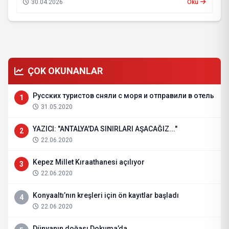
30.04.2026
Oku
ÇOK OKUNANLAR
Русских туристов сняли с моря и отправили в отель
1
31.05.2020
YAZICI: "ANTALYA'DA SINIRLARI AŞACAĞIZ..."
2
22.06.2020
Kepez Millet Kıraathanesi açılıyor
3
22.06.2020
Konyaaltı’nın kreşleri için ön kayıtlar başladı
4
22.06.2020
Dünyanın doğası Dokuma’da