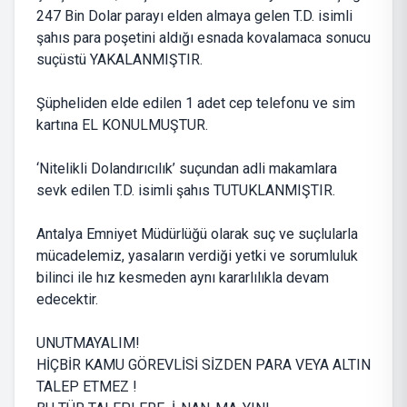
247 Bin Dolar parayı elden almaya gelen T.D. isimli
şahıs para poşetini aldığı esnada kovalamaca sonucu
suçüstü YAKALANMIŞTIR.
Şüpheliden elde edilen 1 adet cep telefonu ve sim
kartına EL KONULMUŞTUR.
‘Nitelikli Dolandırıcılık’ suçundan adli makamlara
sevk edilen T.D. isimli şahıs TUTUKLANMIŞTIR.
Antalya Emniyet Müdürlüğü olarak suç ve suçlularla
mücadelemiz, yasaların verdiği yetki ve sorumluluk
bilinci ile hız kesmeden aynı kararlılıkla devam
edecektir.
UNUTMAYALIM!
HİÇBİR KAMU GÖREVLİSİ SİZDEN PARA VEYA ALTIN
TALEP ETMEZ !