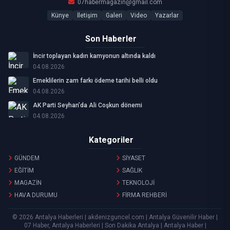
07habermagazin@gmail.com
Künye
İletişim
Galeri
Video
Yazarlar
Son Haberler
İncir toplayan kadın kamyonun altında kaldı
04.08.2026
Emeklilerin zam farkı ödeme tarihi belli oldu
04.08.2026
AK Parti Seyhan’da Ali Coşkun dönemi
04.08.2026
Kategoriler
GÜNDEM
SİYASET
EĞİTİM
SAĞLIK
MAGAZİN
TEKNOLOJİ
HAVA DURUMU
FİRMA REHBERİ
© 2026 Antalya Haberleri | akdenizguncel.com | Antalya Güvenilir Haber |
07 Haber, Antalya Haberleri | Son Dakika Antalya | Antalya Haber |