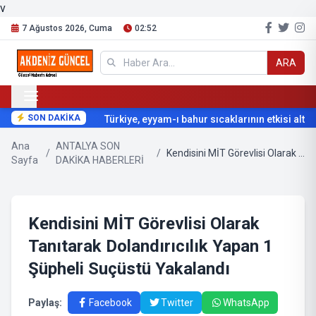
v
7 Ağustos 2026, Cuma
02:52
ARA
SON DAKİKA
Türkiye, eyyam-ı bahur sıcaklarının etkisi altına
Ana
ANTALYA SON
/
/
Kendisini MİT Görevlisi Olarak Tanıtarak Dolandırıcılık Yapan 1 Şüpheli Suçüstü Yakalandı
Sayfa
DAKİKA HABERLERİ
Kendisini MİT Görevlisi Olarak
Tanıtarak Dolandırıcılık Yapan 1
Şüpheli Suçüstü Yakalandı
Paylaş:
Facebook
Twitter
WhatsApp