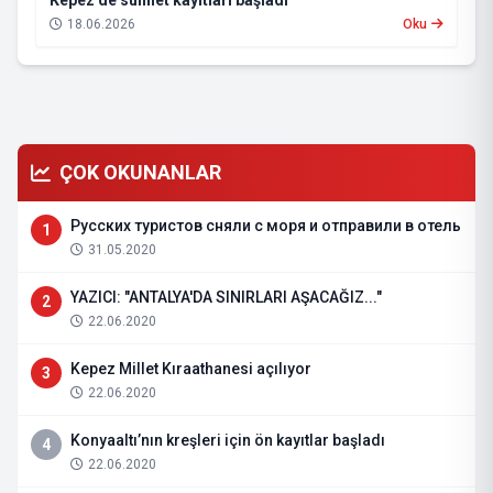
Kepez’de sünnet kayıtları başladı
18.06.2026
Oku
ÇOK OKUNANLAR
Русских туристов сняли с моря и отправили в отель
1
31.05.2020
YAZICI: "ANTALYA'DA SINIRLARI AŞACAĞIZ..."
2
22.06.2020
Kepez Millet Kıraathanesi açılıyor
3
22.06.2020
Konyaaltı’nın kreşleri için ön kayıtlar başladı
4
22.06.2020