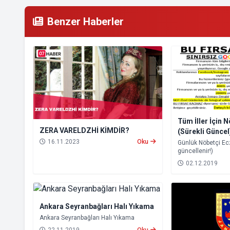
Benzer Haberler
Tüm İller İçin 
ZERA VARELDZHİ KİMDİR?
(Sürekli Güncel
16.11.2023
Oku
Günlük Nöbetçi Ec
güncellenir!)
02.12.2019
Ankara Seyranbağları Halı Yıkama
Ankara Seyranbağları Halı Yıkama
22.11.2019
Oku