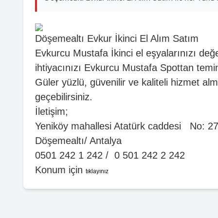
Döşemealtı Evkur İkinci El Alım Satım
Evkurcu Mustafa İkinci el eşyalarınızı değer
ihtiyacınızı Evkurcu Mustafa Spottan temin e
Güler yüzlü, güvenilir ve kaliteli hizmet a
geçebilirsiniz.
İletişim;
Yeniköy mahallesi Atatürk caddesi No: 2
Döşemealtı/ Antalya
0501 242 1 242 / 0 501 242 2 242
Konum için
tıklayınız