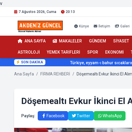
v
7 Ağustos 2026, Cuma
20:13
Künye
İletişim
Galeri
ANA SAYFA
MAKALELER
GÜNDEM
SİYASET
ASTROLOJİ
YEMEK TARİFLERİ
SPOR
EKONOMİ
SON DAKİKA
Türkiye, eyyam-ı bahur sıcaklarının etkis
Ana Sayfa
/
FİRMA REHBERİ
/
Döşemealtı Evkur İkinci El Al
Döşemealtı Evkur İkinci El 
Paylaş:
Facebook
Twitter
WhatsApp