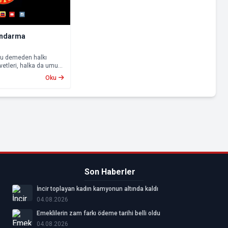
Jandarma
onu demeden halkı
vetleri, halka da umut
Oku
Son Haberler
İncir toplayan kadın kamyonun altında kaldı
04.08.2026
Emeklilerin zam farkı ödeme tarihi belli oldu
04.08.2026