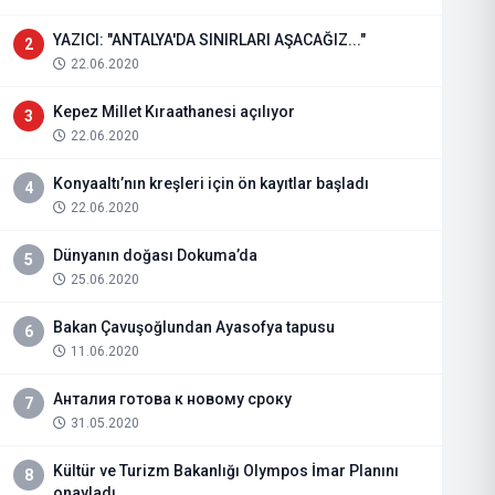
YAZICI: "ANTALYA'DA SINIRLARI AŞACAĞIZ..."
2
22.06.2020
Kepez Millet Kıraathanesi açılıyor
3
22.06.2020
Konyaaltı’nın kreşleri için ön kayıtlar başladı
4
22.06.2020
Dünyanın doğası Dokuma’da
5
25.06.2020
Bakan Çavuşoğlundan Ayasofya tapusu
6
11.06.2020
Анталия готова к новому сроку
7
31.05.2020
Kültür ve Turizm Bakanlığı Olympos İmar Planını
8
onayladı