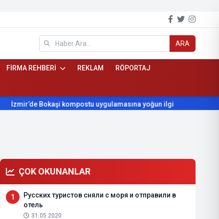
ARA
FİRMA REHBERİ
REKLAM
RÖPORTAJ
ir’de Bokaşi kompostu uygulamasına yoğun ilgi
Beydağ’ın yıl
ÇOK OKUNANLAR
Русских туристов сняли с моря и отправили в
1
отель
31.05.2020