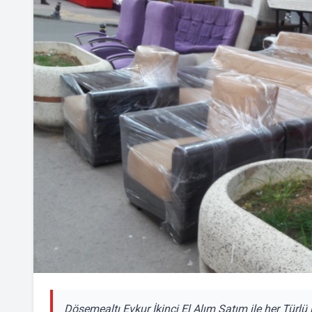
Döşemealtı Evkur İkinci El Alım Satım ile her Türlü i