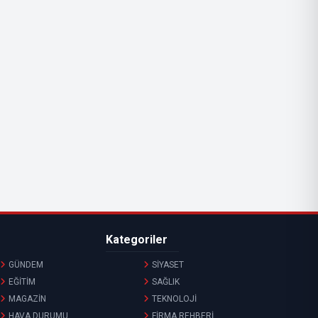
Kategoriler
GÜNDEM
SİYASET
EĞİTİM
SAĞLIK
MAGAZİN
TEKNOLOJİ
HAVA DURUMU
FİRMA REHBERİ