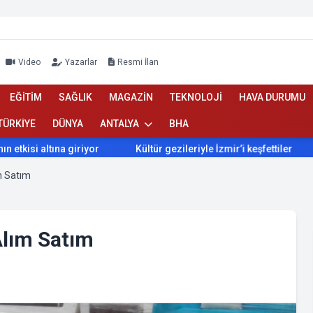
Video
Yazarlar
Resmi İlan
EĞİTİM
SAĞLIK
MAGAZİN
TEKNOLOJİ
HAVA DURUMU
TÜRKİYE
DÜNYA
ANTALYA
BHA
i altına giriyor
Kültür gezileriyle İzmir’i keşfettiler
İzm
ım Satım
Alım Satım