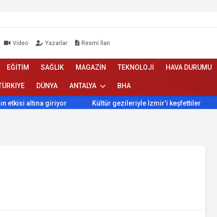
Video
Yazarlar
Resmi İlan
EĞİTİM
SAĞLIK
MAGAZİN
TEKNOLOJİ
HAVA DURUMU
TÜRKİYE
DÜNYA
ANTALYA
BHA
altına giriyor
Kültür gezileriyle İzmir’i keşfettiler
İzmi