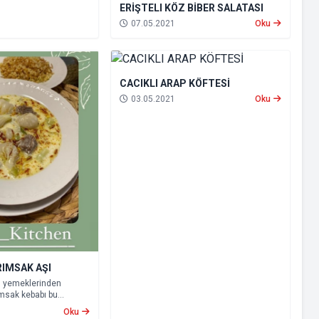
ERİŞTELI KÖZ BİBER SALATASI
07.05.2021
Oku
CACIKLI ARAP KÖFTESİ
03.05.2021
Oku
IMSAK AŞI
l yemeklerinden
ımsak kebabı bu
 Sarımsaklar tam
Oku
gün daha bu lezzetleri