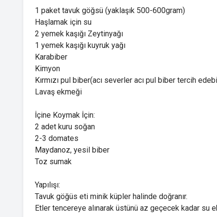
1 paket tavuk göğsü (yaklaşık 500-600gram)
Haşlamak için su
2 yemek kaşığı Zeytinyağı
1 yemek kaşığı kuyruk yağı
Karabiber
Kimyon
Kırmızı pul biber(acı severler acı pul biber tercih edebil
Lavaş ekmeği
İçine Koymak İçin:
2 adet kuru soğan
2-3 domates
Maydanoz, yesil biber
Toz sumak
Yapılışı:
Tavuk göğüs eti minik küpler halinde doğranır.
Etler tencereye alınarak üstünü az geçecek kadar su ek