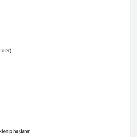
irler)
lenip haşlanır.