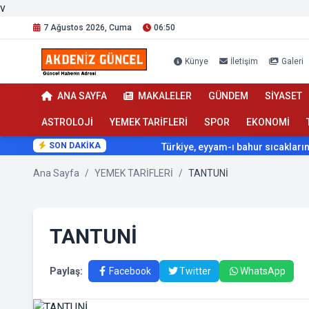
v
7 Ağustos 2026, Cuma
06:50
Künye
İletişim
Galeri
ANA SAYFA
MAKALELER
GÜNDEM
SİYASET
ASTROLOJİ
YEMEK TARİFLERİ
SPOR
EKONOMİ
SON DAKİKA
Türkiye, eyyam-ı bahur sıcaklarının etkisi 
Ana Sayfa
/
YEMEK TARİFLERİ
/
TANTUNİ
TANTUNİ
Paylaş:
Facebook
Twitter
WhatsApp