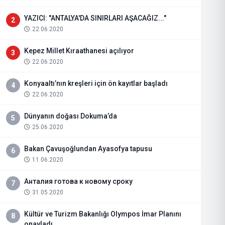
YAZICI: "ANTALYA'DA SINIRLARI AŞACAĞIZ..."
2
22.06.2020
Kepez Millet Kıraathanesi açılıyor
3
22.06.2020
Konyaaltı’nın kreşleri için ön kayıtlar başladı
4
22.06.2020
Dünyanın doğası Dokuma’da
5
25.06.2020
Bakan Çavuşoğlundan Ayasofya tapusu
6
11.06.2020
Анталия готова к новому сроку
7
31.05.2020
Kültür ve Turizm Bakanlığı Olympos İmar Planını
8
onayladı