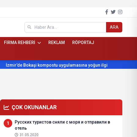
ARA
FİRMA REHBERİ
REKLAM
RÖPORTAJ
r’de Bokaşi kompostu uygulamasına yoğun ilgi
Beydağ’ın yılla
ÇOK OKUNANLAR
Русских туристов сняли с моря и отправили в
1
отель
31.05.2020