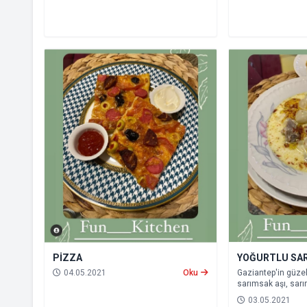
PİZZA
YOĞURTLU SAR
04.05.2021
Oku
Gaziantep'in güze
sarımsak aşı, sar
mevsimde yenilir.
03.05.2021
kurumadan 15 -20 