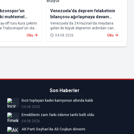
abzonspor'un
Venezuela'da deprem felaketinin
aki muhtemel
bilançosu ağırlaşmaya devam
ti
ediyor
lay-off turu kura çekimi
Venezuela'da 24 Haziran'da meydana
ve Trabzonspor'un olası
gelen iki büyük depremin ardından can
u. Avrupa kupalarında
kaybı artmaya devam ediyor.
Oku
04.08.2026
Oku
n Beşiktaş ve
 aşamasına kalabilmek
lerle karşı karşıya
Son Haberler
İncir toplayan kadın kamyonun altında kaldı
04.08.2026
Emeklilerin zam farkı ödeme tarihi belli oldu
04.08.2026
AK Parti Seyhan’da Ali Coşkun dönemi