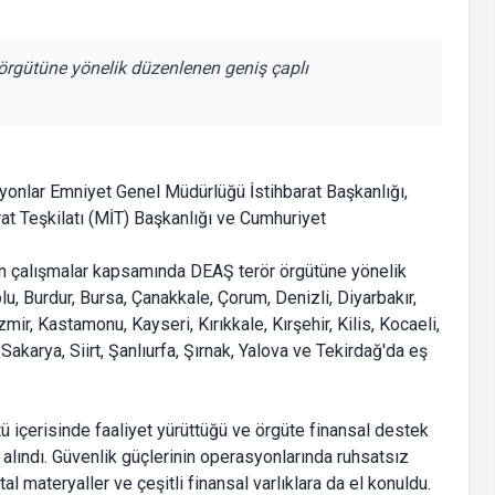
 örgütüne yönelik düzenlenen geniş çaplı
syonlar Emniyet Genel Müdürlüğü İstihbarat Başkanlığı,
rat Teşkilatı (MİT) Başkanlığı ve Cumhuriyet
en çalışmalar kapsamında DEAŞ terör örgütüne yönelik
, Burdur, Bursa, Çanakkale, Çorum, Denizli, Diyarbakır,
zmir, Kastamonu, Kayseri, Kırıkkale, Kırşehir, Kilis, Kocaeli,
akarya, Siirt, Şanlıurfa, Şırnak, Yalova ve Tekirdağ'da eş
içerisinde faaliyet yürüttüğü ve örgüte finansal destek
 alındı. Güvenlik güçlerinin operasyonlarında ruhsatsız
al materyaller ve çeşitli finansal varlıklara da el konuldu.