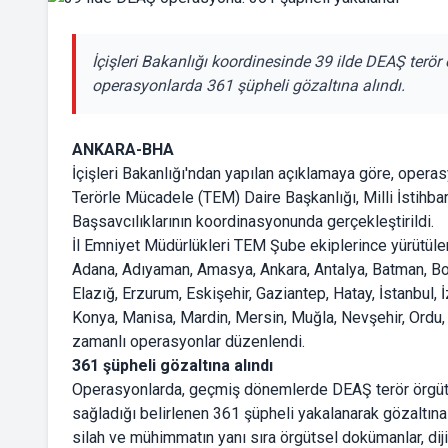
İçişleri Bakanlığı koordinesinde 39 ilde DEAŞ terör
operasyonlarda 361 şüpheli gözaltına alındı.
ANKARA-BHA
İçişleri Bakanlığı'ndan yapılan açıklamaya göre, opera
Terörle Mücadele (TEM) Daire Başkanlığı, Milli İstihba
Başsavcılıklarının koordinasyonunda gerçekleştirildi.
İl Emniyet Müdürlükleri TEM Şube ekiplerince yürütül
Adana, Adıyaman, Amasya, Ankara, Antalya, Batman, Bolu
Elazığ, Erzurum, Eskişehir, Gaziantep, Hatay, İstanbul, İ
Konya, Manisa, Mardin, Mersin, Muğla, Nevşehir, Ordu, S
zamanlı operasyonlar düzenlendi.
361 şüpheli gözaltına alındı
Operasyonlarda, geçmiş dönemlerde DEAŞ terör örgütü 
sağladığı belirlenen 361 şüpheli yakalanarak gözaltına
silah ve mühimmatın yanı sıra örgütsel dokümanlar, dijit