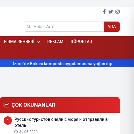
ARA
FİRMA REHBERİ
REKLAM
RÖPORTAJ
İzmir’de Bokaşi kompostu uygulamasına yoğun ilgi
Beydağ’
ÇOK OKUNANLAR
Русских туристов сняли с моря и отправили в
1
отель
31.05.2020