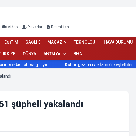
Video
Yazarlar
Resmi İlan
EĞİTİM
SAĞLIK
MAGAZİN
TEKNOLOJİ
HAVA DURUMU
TÜRKİYE
DÜNYA
ANTALYA
BHA
 etkisi altına giriyor
Kültür gezileriyle İzmir’i keşfettiler
alandı
61 şüpheli yakalandı