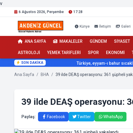
v
6 Ağustos 2026, Perşembe
17:28
Künye
İletişim
Galeri
ANA SAYFA
MAKALELER
GÜNDEM
SİYASET
ASTROLOJİ
YEMEK TARİFLERİ
SPOR
EKONOMİ
SON DAKİKA
Türkiye, eyyam-ı bahur sıcaklarının
Ana Sayfa
/
BHA
/
39 ilde DEAŞ operasyonu: 361 şüpheli yak
39 ilde DEAŞ operasyonu: 3
Paylaş:
Facebook
Twitter
WhatsApp