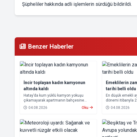
Şüpheliler hakkında adli işlemlerin sürdüğü bildirildi.
Benzer Haberler
İncir toplayan kadın kamyonun
Emeklilerin za
altında kaldı
tarihi belli oldu
Hatay’da kum yüklü kamyon yokuşu
En düşük emekli 
çıkamayarak apartmanın bahçesine
dönemi itibarıyla 
devrildi. Kazada kamyonun altında kalan
yükseltilmesi ka
04.08.2026
Oku
04.08.2026
10 çocuk annesi 65 yaşındaki kadın
farkları 7 Ağustos
hayatını kaybetti.
hesaplara yatırıla