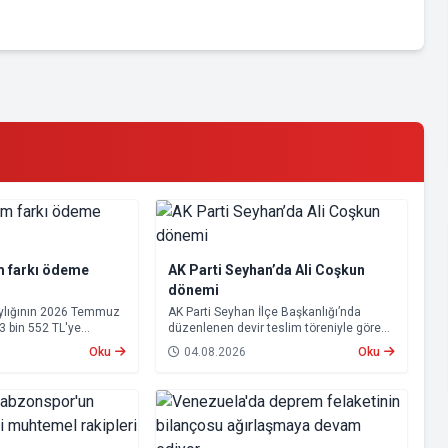
m farkı ödeme
AK Parti Seyhan’da Ali Coşkun
dönemi
aylığının 2026 Temmuz
AK Parti Seyhan İlçe Başkanlığı’nda
23 bin 552 TL'ye
düzenlenen devir teslim töreniyle görevi
psamında oluşan maaş
devralan Ali Coşkun resmen görevine
Oku
04.08.2026
Oku
 2026 tarihinde
başladı. Hizmet vurgusu yapan Coşkun,
cak.
“AK Partili olmak, bu ülkenin her
metrekaresine sevdalı olmaktır” dedi.