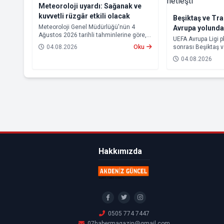
Meteoroloji uyardı: Sağanak ve
kuvvetli rüzgâr etkili olacak
Beşiktaş ve Tr
Meteoroloji Genel Müdürlüğü'nün 4
Avrupa yolund
Ağustos 2026 tarihli tahminlerine göre,
rakipleri netleş
UEFA Avrupa Ligi p
yurdun kuzey kesimleri ile Akdeniz'in iç
04.08.2026
Oku
sonrası Beşiktaş 
bölgelerinde yer yer sağanak ve gök
rakipleri belli old
gürültülü sağanak yağış bekleniyor.
04.08.2026
yoluna devam ede
Trabzonspor, grup
için kritik eşleşme
gelecek.
Hakkımızda
0505 774 7447
07habermagazin@gmail.com