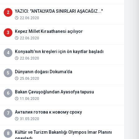
YAZICI: "ANTALYA'DA SINIRLARI AŞACAĞIZ..."
2
22.06.2020
Kepez Millet Kıraathanesi açılıyor
3
22.06.2020
Konyaaltı’nın kreşleri için ön kayıtlar başladı
4
22.06.2020
Dünyanın doğası Dokuma’da
5
25.06.2020
Bakan Çavuşoğlundan Ayasofya tapusu
6
11.06.2020
Анталия готова к новому сроку
7
31.05.2020
Kültür ve Turizm Bakanlığı Olympos İmar Planını
8
onayladı