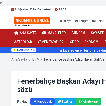
v
8 Ağustos 2026, Cumartesi
23:02
Künye
İletişim
Galeri
ANA SAYFA
MAKALELER
GÜNDEM
SİYASET
ASTROLOJİ
YEMEK TARİFLERİ
SPOR
EKONOMİ
SON DAKİKA
Türkiye, eyyam-ı bahur sıcaklarının et
Ana Sayfa
/
BHA
/
Fenerbahçe Başkan Adayı H
sözü
Paylaş:
Facebook
Twitter
WhatsApp