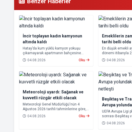
Benzer Haberler
İncir toplayan kadın kamyonun
Emeklilerin za
altında kaldı
tarihi belli oldu
Hatay’da kum yüklü kamyon yokuşu
En düşük emekli 
çıkamayarak apartmanın bahçesine
dönemi itibarıyla 
devrildi. Kazada kamyonun altında kalan
yükseltilmesi ka
04.08.2026
Oku
04.08.2026
10 çocuk annesi 65 yaşındaki kadın
farkları 7 Ağustos
hayatını kaybetti.
hesaplara yatırıla
Meteoroloji uyardı: Sağanak ve
kuvvetli rüzgâr etkili olacak
Beşiktaş ve Tr
Meteoroloji Genel Müdürlüğü'nün 4
Avrupa yolund
Ağustos 2026 tarihli tahminlerine göre,
rakipleri netleş
UEFA Avrupa Ligi p
yurdun kuzey kesimleri ile Akdeniz'in iç
04.08.2026
Oku
sonrası Beşiktaş 
bölgelerinde yer yer sağanak ve gök
rakipleri belli old
gürültülü sağanak yağış bekleniyor.
04.08.2026
yoluna devam ede
Trabzonspor, grup