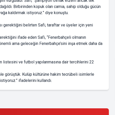
ni vurguladı. Safi, “Şampiyon olmak elzem ancak tek
 dağıldı. Birbirinden kopuk olan camia, sahip olduğu gücün
yağa kaldırmak istiyoruz.” diye konuştu.
erektiğini belirten Safi, taraftar ve üyeler için yeni
erektiğini ifade eden Safi, “Fenerbahçeli olmanın
ar önemli ama geleceğin Fenerbahçe’sini inşa etmek daha da
 listesini ve futbol yapılanmasına dair tercihlerini 22
e görüştük. Kulüp kültürüne hakim tecrübeli isimlerle
stiyoruz.” ifadelerini kullandı.