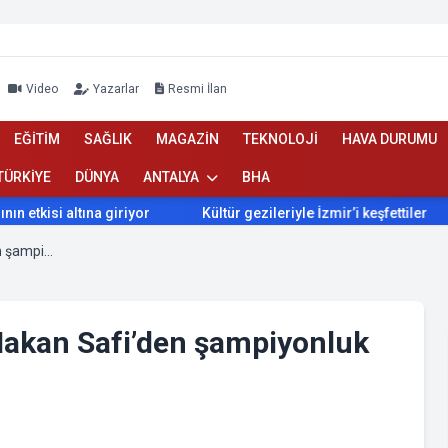
Video
Yazarlar
Resmi İlan
EĞİTİM
SAĞLIK
MAGAZİN
TEKNOLOJİ
HAVA DURUMU
TÜRKİYE
DÜNYA
ANTALYA
BHA
kisi altına giriyor
Kültür gezileriyle İzmir’i keşfettiler
Fenerbahçe Başkan Adayı Hakan Safi’den şampiyonluk sözü
akan Safi’den şampiyonluk