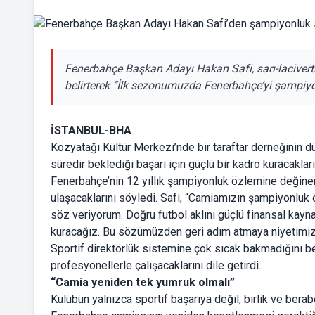
Fenerbahçe Başkan Adayı Hakan Safi, sarı-lacivertl
belirterek “İlk sezonumuzda Fenerbahçe’yi şampiy
İSTANBUL-BHA
Kozyatağı Kültür Merkezi’nde bir taraftar derneğinin 
süredir beklediği başarı için güçlü bir kadro kuracakları
Fenerbahçe’nin 12 yıllık şampiyonluk özlemine değinen 
ulaşacaklarını söyledi. Safi, “Camiamızın şampiyonluk 
söz veriyorum. Doğru futbol aklını güçlü finansal kaynakl
kuracağız. Bu sözümüzden geri adım atmaya niyetimiz yo
Sportif direktörlük sistemine çok sıcak bakmadığını be
profesyonellerle çalışacaklarını dile getirdi.
“Camia yeniden tek yumruk olmalı”
Kulübün yalnızca sportif başarıya değil, birlik ve ber