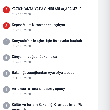
YAZICI: "ANTALYA'DA SINIRLARI AŞACAĞIZ..."
2
22.06.2020
Kepez Millet Kıraathanesi açılıyor
3
22.06.2020
Konyaaltı’nın kreşleri için ön kayıtlar başladı
4
22.06.2020
Dünyanın doğası Dokuma’da
5
25.06.2020
Bakan Çavuşoğlundan Ayasofya tapusu
6
11.06.2020
Анталия готова к новому сроку
7
31.05.2020
Kültür ve Turizm Bakanlığı Olympos İmar Planını
8
onayladı