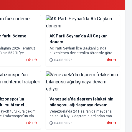
m farkı ödeme
AK Parti Seyhan’da Ali Coşkun
dönemi
aylığının 2026 Temmuz
AK Parti Seyhan İlçe Başkanlığı’nda
23 bin 552 TL'ye
düzenlenen devir teslim töreniyle görevi
psamında oluşan maaş
devralan Ali Coşkun resmen görevine
Oku
04.08.2026
Oku
 2026 tarihinde
başladı. Hizmet vurgusu yapan Coşkun,
cak.
“AK Partili olmak, bu ülkenin her
metrekaresine sevdalı olmaktır” dedi.
abzonspor'un
Venezuela'da deprem felaketinin
aki muhtemel
bilançosu ağırlaşmaya devam
ti
ediyor
lay-off turu kura çekimi
Venezuela'da 24 Haziran'da meydana
ve Trabzonspor'un olası
gelen iki büyük depremin ardından can
u. Avrupa kupalarında
kaybı artmaya devam ediyor.
Oku
04.08.2026
Oku
n Beşiktaş ve
 aşamasına kalabilmek