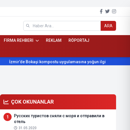
ARA
FİRMA REHBERİ
REKLAM
RÖPORTAJ
İzmir’de Bokaşi kompostu uygulamasına yoğun ilgi
Beydağ’ın 
ÇOK OKUNANLAR
Русских туристов сняли с моря и отправили в
1
отель
31.05.2020