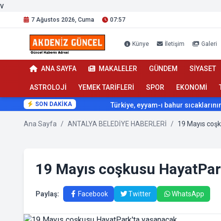
v
7 Ağustos 2026, Cuma
07:57
Künye
İletişim
Galeri
ANA SAYFA
MAKALELER
GÜNDEM
SİYASET
ASTROLOJİ
YEMEK TARİFLERİ
SPOR
EKONOMİ
SON DAKİKA
Türkiye, eyyam-ı bahur sıcaklarının etkisi altına giriyo
Ana Sayfa
/
ANTALYA BELEDİYE HABERLERİ
/
19 Mayıs coş
19 Mayıs coşkusu HayatPar
Paylaş:
Facebook
Twitter
WhatsApp