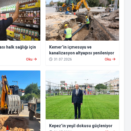
sı halk sağlığı için
Kemer’in içmesuyu ve
kanalizasyon altyapısı yenileniyor
Oku
31.07.2026
Oku
Kepez’in yeşil dokusu güçleniyor