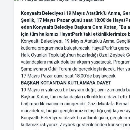
Konyaaltı Belediyesi 19 Mayıs Atatürk’ü Anma, Gen
Şenlik, 17 Mayıs Pazar günü saat 18:00’de HayatP
eden Konyaaltı Belediye Başkanı Cem Kotan, “Bu an
için tüm halkımızı HayatPark’taki etkinliklerimize 
Konyaaltı Belediyesi, 19 Mayıs Atatürk’ü Anma, Gençlik
kutlama programında buluşturacak. HayatPark’ta gerçe
Halk Oyunları Topluluğu’nun hazırladığı Özel Zeybek G
vatandaşlara müzik dolu bir akşam yaşatacak. Programd
Şampiyonası Ödül Töreni de gerçekleştirilecek. Her yaş
17 Mayıs Pazar günü saat 18:00’de başlayacak.
BAŞKAN KOTAN’DAN KUTLAMAYA DAVET
19 Mayıs’ın yalnızca bir bayram değil, aynı zamanda 
Başkan Kotan, tüm vatandaşları etkinliklere davet etti
bağımsızlık inancının simgesidir. Gazi Mustafa Kemal A
mücadelesi, bugün gençlerimizin taşıdığı çağdaş ve aydı
Konyaaltı Belediyesi olarak bu anlamlı günü, gençlerimi
kutlamak istiyoruz. Zeybek gösterilerinden konser pro