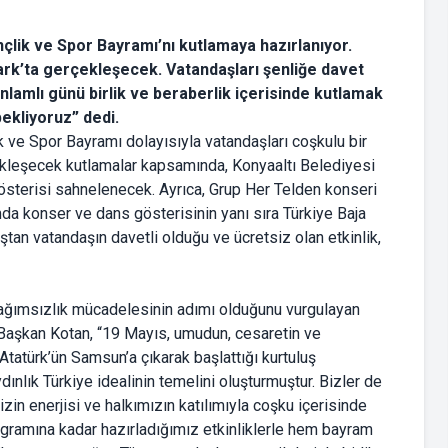
çlik ve Spor Bayramı’nı kutlamaya hazırlanıyor.
ark’ta gerçekleşecek. Vatandaşları şenliğe davet
lamlı günü birlik ve beraberlik içerisinde kutlamak
bekliyoruz” dedi.
 ve Spor Bayramı dolayısıyla vatandaşları coşkulu bir
kleşecek kutlamalar kapsamında, Konyaaltı Belediyesi
österisi sahnelenecek. Ayrıca, Grup Her Telden konseri
a konser ve dans gösterisinin yanı sıra Türkiye Baja
tan vatandaşın davetli olduğu ve ücretsiz olan etkinlik,
bağımsızlık mücadelesinin adımı olduğunu vurgulayan
. Başkan Kotan, “19 Mayıs, umudun, cesaretin ve
tatürk’ün Samsun’a çıkarak başlattığı kurtuluş
nlık Türkiye idealinin temelini oluşturmuştur. Bizler de
zin enerjisi ve halkımızın katılımıyla coşku içerisinde
gramına kadar hazırladığımız etkinliklerle hem bayram