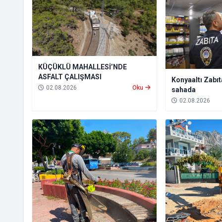
KÜÇÜKLÜ MAHALLESİ’NDE
ASFALT ÇALIŞMASI
Konyaaltı Zabıta
02.08.2026
Oku
sahada
02.08.2026