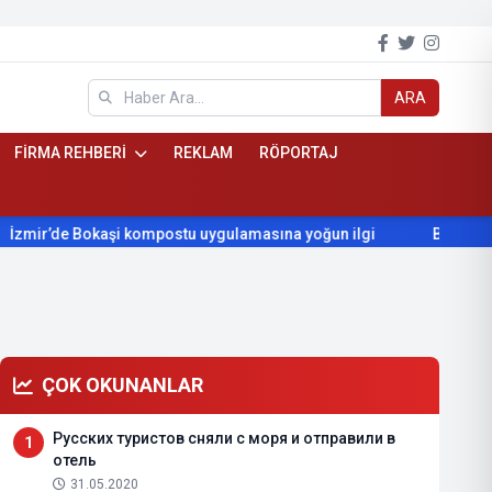
ARA
FİRMA REHBERİ
REKLAM
RÖPORTAJ
ompostu uygulamasına yoğun ilgi
Beydağ’ın yıllardır beklediğ
ÇOK OKUNANLAR
Русских туристов сняли с моря и отправили в
1
отель
31.05.2020