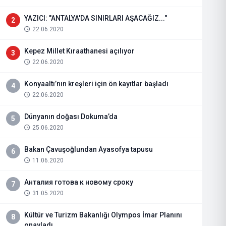
YAZICI: "ANTALYA'DA SINIRLARI AŞACAĞIZ..."
2
22.06.2020
Kepez Millet Kıraathanesi açılıyor
3
22.06.2020
Konyaaltı’nın kreşleri için ön kayıtlar başladı
4
22.06.2020
Dünyanın doğası Dokuma’da
5
25.06.2020
Bakan Çavuşoğlundan Ayasofya tapusu
6
11.06.2020
Анталия готова к новому сроку
7
31.05.2020
Kültür ve Turizm Bakanlığı Olympos İmar Planını
8
onayladı