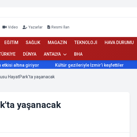
Video
Yazarlar
Resmi İlan
EĞİTİM
SAĞLIK
MAGAZİN
TEKNOLOJİ
HAVA DURUMU
TÜRKİYE
DÜNYA
ANTALYA
BHA
r
Kültür gezileriyle İzmir’i keşfettiler
İzmir’de Bokaşi k
kusu HayatPark'ta yaşanacak
k'ta yaşanacak