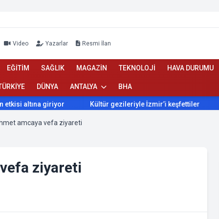
Video
Yazarlar
Resmi İlan
EĞİTİM
SAĞLIK
MAGAZİN
TEKNOLOJİ
HAVA DURUMU
TÜRKİYE
DÜNYA
ANTALYA
BHA
r
Kültür gezileriyle İzmir’i keşfettiler
İzmir’de Bokaşi 
hmet amcaya vefa ziyareti
efa ziyareti