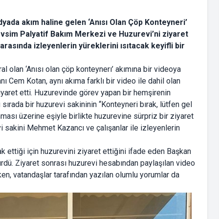
yada akım haline gelen ‘Anısı Olan Çöp Konteyneri’
evsim Palyatif Bakım Merkezi ve Huzurevi’ni ziyaret
arasında izleyenlerin yüreklerini ısıtacak keyifli bir
l olan ‘Anısı olan çöp konteynerı’ akımına bir videoya
 Cem Kotan, aynı akıma farklı bir video ile dahil olan
yaret etti. Huzurevinde görev yapan bir hemşirenin
ırada bir huzurevi sakininin ‘‘Konteyneri bırak, lütfen gel
ması üzerine eşiyle birlikte huzurevine sürpriz bir ziyaret
 sakini Mehmet Kazancı ve çalışanlar ile izleyenlerin
ttiği için huzurevini ziyaret ettiğini ifade eden Başkan
dürdü. Ziyaret sonrası huzurevi hesabından paylaşılan video
ken, vatandaşlar tarafından yazılan olumlu yorumlar da