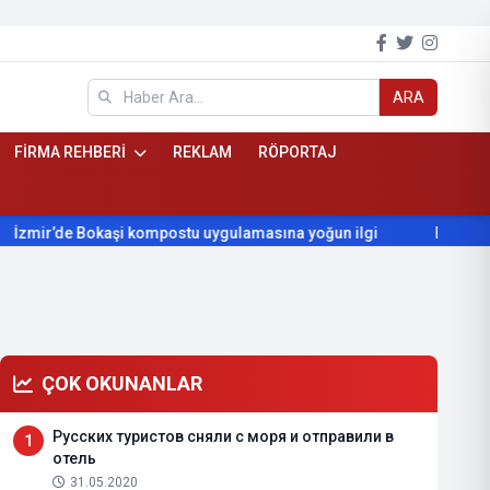
ARA
FİRMA REHBERİ
REKLAM
RÖPORTAJ
kompostu uygulamasına yoğun ilgi
Beydağ’ın yıllardır beklediğ
ÇOK OKUNANLAR
Русских туристов сняли с моря и отправили в
1
отель
31.05.2020