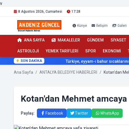
v
8 Ağustos 2026, Cumartesi
17:28
Künye
İletişim
Galeri
ANA SAYFA
MAKALELER
GÜNDEM
SİYASET
ASTROLOJİ
YEMEK TARİFLERİ
SPOR
EKONOMİ
SON DAKİKA
Türkiye, eyyam-ı bahur sıcaklarının etkisi altına giriyo
Ana Sayfa
/
ANTALYA BELEDİYE HABERLERİ
/
Kotan'dan Me
Kotan'dan Mehmet amcaya v
Paylaş:
Facebook
Twitter
WhatsApp