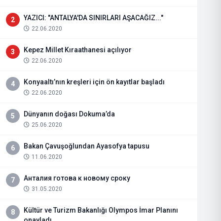
YAZICI: "ANTALYA'DA SINIRLARI AŞACAĞIZ..."
2
22.06.2020
Kepez Millet Kıraathanesi açılıyor
3
22.06.2020
Konyaaltı’nın kreşleri için ön kayıtlar başladı
4
22.06.2020
Dünyanın doğası Dokuma’da
5
25.06.2020
Bakan Çavuşoğlundan Ayasofya tapusu
6
11.06.2020
Анталия готова к новому сроку
7
31.05.2020
Kültür ve Turizm Bakanlığı Olympos İmar Planını
8
onayladı