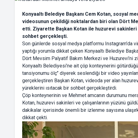
Konyaaltı Belediye Başkanı Cem Kotan, sosyal med
videosunun çekildiği noktalardan biri olan Dört M
etti. Ziyarette Başkan Kotan ile huzurevi sakinleri 
sohbet gerçekleşti.
Son günlerde sosyal medya platformu Instagram’da vira
yaptığı yorumla dikkat çeken Konyaaltı Belediye Başkanı
Dört Mevsim Palyatif Bakım Merkezi ve Huzurevi’ni zi
Konyaaltı Belediyesi’ne ait çöp konteynerini götürdüğü s
tansiyonumu ölç’’ diyerek seslendiği bir video yayınlan
gerçekleştiren Başkan Kotan, videoda yer alan huzurevi
yüreklerini ısıtacak bir sohbet gerçekleştirdi.
Çöp konteynerinin ve Mehmet amcanın durumunu merak e
Kotan, huzurevi sakinleri ve çalışanlarının yüzünü gül
dakikalar içerisinde önemli bir izlenme sayısına ulaşır
dikkat çekti.