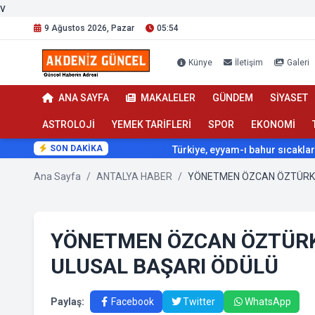
v
9 Ağustos 2026, Pazar
05:54
Künye
İletişim
Galeri
ANA SAYFA
MAKALELER
GÜNDEM
SİYASET
ASTROLOJİ
YEMEK TARİFLERİ
SPOR
EKONOMİ
SON DAKİKA
Türkiye, eyyam-ı bahur sıcaklarının etk
Ana Sayfa
/
ANTALYA HABER
/
YÖNETMEN ÖZCAN ÖZTÜRK
ULUSAL BAŞARI ÖDÜLÜ
Paylaş:
Facebook
Twitter
WhatsApp