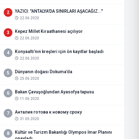
YAZICI: "ANTALYA'DA SINIRLARI AŞACAĞIZ..."
2
22.06.2020
Kepez Millet Kıraathanesi açılıyor
3
22.06.2020
Konyaaltı’nın kreşleri için ön kayıtlar başladı
4
22.06.2020
Dünyanın doğası Dokuma’da
5
25.06.2020
Bakan Çavuşoğlundan Ayasofya tapusu
6
11.06.2020
Анталия готова к новому сроку
7
31.05.2020
Kültür ve Turizm Bakanlığı Olympos İmar Planını
8
onayladı