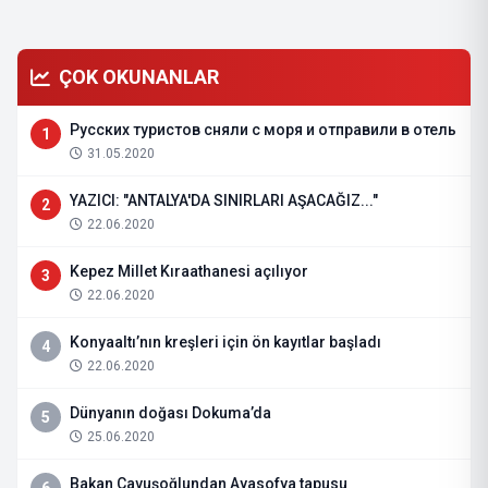
ÇOK OKUNANLAR
Русских туристов сняли с моря и отправили в отель
1
31.05.2020
YAZICI: "ANTALYA'DA SINIRLARI AŞACAĞIZ..."
2
22.06.2020
Kepez Millet Kıraathanesi açılıyor
3
22.06.2020
Konyaaltı’nın kreşleri için ön kayıtlar başladı
4
22.06.2020
Dünyanın doğası Dokuma’da
5
25.06.2020
Bakan Çavuşoğlundan Ayasofya tapusu