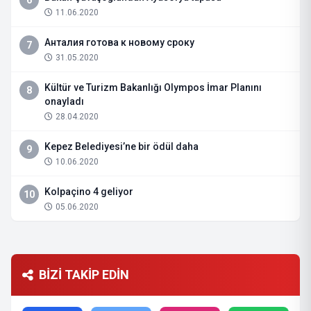
6
11.06.2020
Анталия готова к новому сроку
7
31.05.2020
Kültür ve Turizm Bakanlığı Olympos İmar Planını
8
onayladı
28.04.2020
Kepez Belediyesi’ne bir ödül daha
9
10.06.2020
Kolpaçino 4 geliyor
10
05.06.2020
BİZİ TAKİP EDİN