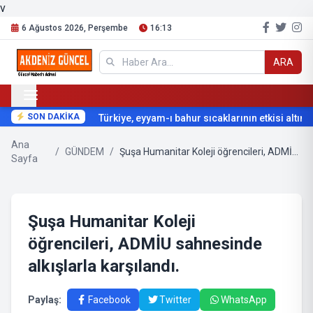
v
6 Ağustos 2026, Perşembe
16:13
ARA
SON DAKİKA
Türkiye, eyyam-ı bahur sıcaklarının etkisi altına gi
Ana
/
GÜNDEM
/
Şuşa Humanitar Koleji öğrencileri, ADMİU sahnesinde alkışlarla karşılandı.
Sayfa
Şuşa Humanitar Koleji
öğrencileri, ADMİU sahnesinde
alkışlarla karşılandı.
Paylaş:
Facebook
Twitter
WhatsApp