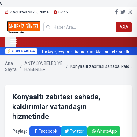
v
7 Ağustos 2026, Cuma
07:45
ARA
SON DAKİKA
Türkiye, eyyam-ı bahur sıcaklarının etkisi altına giri
Ana
ANTALYA BELEDİYE
/
/
Konyaaltı zabıtası sahada, kaldırımlar vatandaşın hizmetinde
Sayfa
HABERLERİ
Konyaaltı zabıtası sahada,
kaldırımlar vatandaşın
hizmetinde
Paylaş:
Facebook
Twitter
WhatsApp