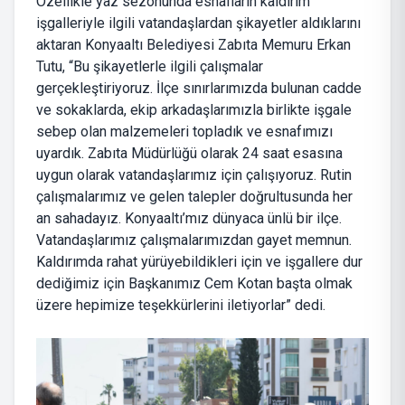
Özellikle yaz sezonunda esnafların kaldırım
işgalleriyle ilgili vatandaşlardan şikayetler aldıklarını
aktaran Konyaaltı Belediyesi Zabıta Memuru Erkan
Tutu, “Bu şikayetlerle ilgili çalışmalar
gerçekleştiriyoruz. İlçe sınırlarımızda bulunan cadde
ve sokaklarda, ekip arkadaşlarımızla birlikte işgale
sebep olan malzemeleri topladık ve esnafımızı
uyardık. Zabıta Müdürlüğü olarak 24 saat esasına
uygun olarak vatandaşlarımız için çalışıyoruz. Rutin
çalışmalarımız ve gelen talepler doğrultusunda her
an sahadayız. Konyaaltı’mız dünyaca ünlü bir ilçe.
Vatandaşlarımız çalışmalarımızdan gayet memnun.
Kaldırımda rahat yürüyebildikleri için ve işgallere dur
dediğimiz için Başkanımız Cem Kotan başta olmak
üzere hepimize teşekkürlerini iletiyorlar” dedi.