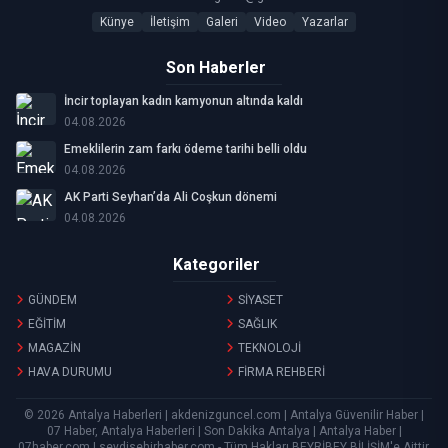
Künye
İletişim
Galeri
Video
Yazarlar
Son Haberler
İncir toplayan kadın kamyonun altında kaldı
04.08.2026
Emeklilerin zam farkı ödeme tarihi belli oldu
04.08.2026
AK Parti Seyhan’da Ali Coşkun dönemi
04.08.2026
Kategoriler
GÜNDEM
SİYASET
EĞİTİM
SAĞLIK
MAGAZİN
TEKNOLOJİ
HAVA DURUMU
FİRMA REHBERİ
© 2026 Antalya Haberleri | akdenizguncel.com | Antalya Güvenilir Haber |
07 Haber, Antalya Haberleri | Son Dakika Antalya | Antalya Haber |
07haber.com | seydisehirhaber.com - Tüm Hakları
BEYRİBEY BİLİŞİM
'e Aittir.